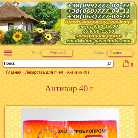
Язык
Русский
Валюта
Гривна
0
Главная
Лекарства для пчел
»
» Антивир 40 г
Антивир 40 г