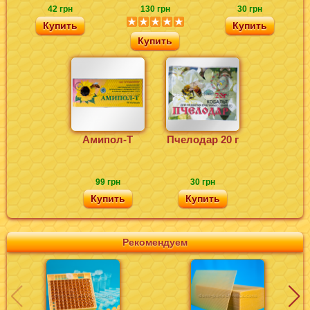
42 грн
130 грн
30 грн
Купить
Купить
Купить
Амипол-Т
Пчелодар 20 г
99 грн
30 грн
Купить
Купить
Рекомендуем