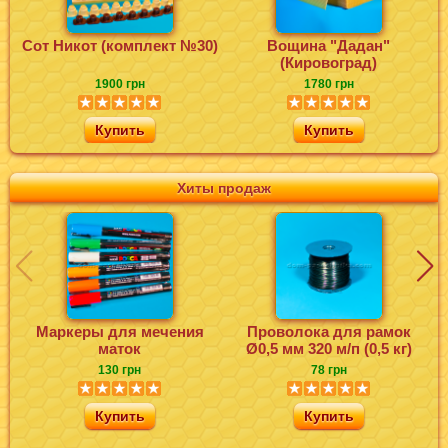
Сот Никот (комплект №30)
Вощина "Дадан"
Ф
(Кировоград)
1900 грн
1780 грн
Купить
Купить
Хиты продаж
Маркеры для мечения
Проволока для рамок
маток
Ø0,5 мм 320 м/п (0,5 кг)
130 грн
78 грн
Купить
Купить