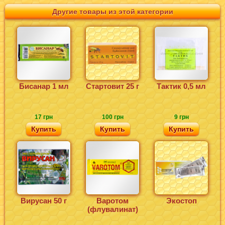
Другие товары из этой категории
Бисанар 1 мл
Стартовит 25 г
Тактик 0,5 мл
17 грн
100 грн
9 грн
Купить
Купить
Купить
Вирусан 50 г
Варотом
Экостоп
(флувалинат)