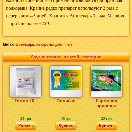
Важной особенностью применения является одноразовая
подкормка. Крайне редко препарат используют 2 раза с
перерывом 4-5 дней. Хранится Апилекарь 3 года. Условия
– при t не более +25°С.
апилекарь
лекарства для пчел
Метки:
,
Другие товары из этой категории
Тимол 10 г
Полисан
Гармония
природы
35 грн
45 грн
32 грн
Купить
Купить
Купить