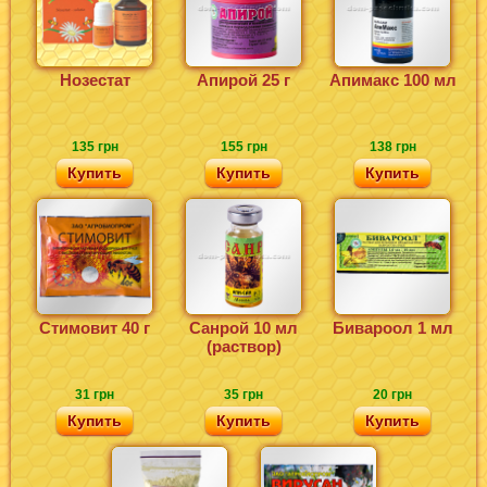
Нозестат
Апирой 25 г
Апимакс 100 мл
135 грн
155 грн
138 грн
Купить
Купить
Купить
Стимовит 40 г
Санрой 10 мл
Бивароол 1 мл
(раствор)
31 грн
35 грн
20 грн
Купить
Купить
Купить