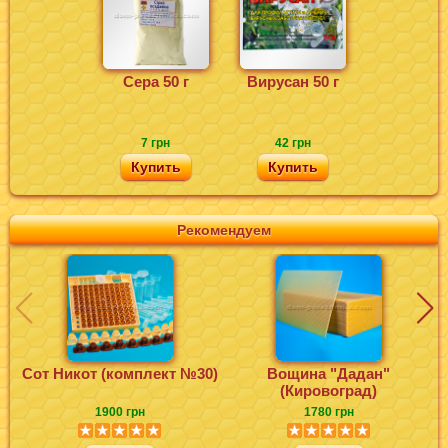
Сера 50 г
Вирусан 50 г
7 грн
42 грн
Купить
Купить
Рекомендуем
Сот Никот (комплект №30)
Вощина "Дадан"
Ф
(Кировоград)
1900 грн
1780 грн