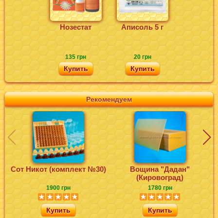
Нозестат
Аписоль 5 г
135 грн
20 грн
Купить
Купить
Рекомендуем
Сот Никот (комплект №30)
Вощина "Дадан"
Ф
(Кировоград)
1900 грн
1780 грн
Купить
Купить