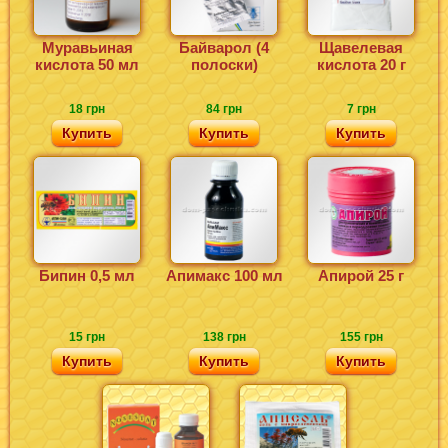
Муравьиная
Байварол (4
Щавелевая
кислота 50 мл
полоски)
кислота 20 г
18 грн
84 грн
7 грн
Купить
Купить
Купить
Бипин 0,5 мл
Апимакс 100 мл
Апирой 25 г
15 грн
138 грн
155 грн
Купить
Купить
Купить