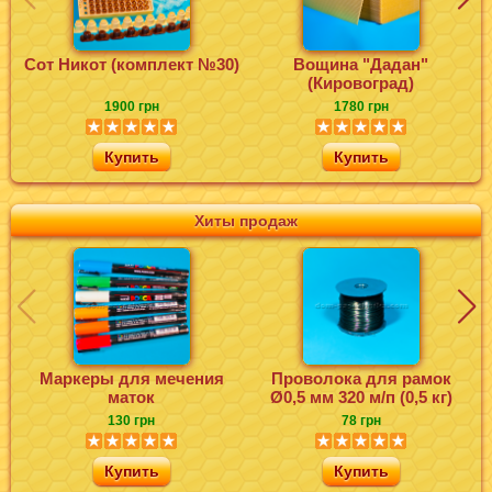
Сот Никот (комплект №30)
Вощина "Дадан"
Ф
(Кировоград)
1900 грн
1780 грн
Купить
Купить
Хиты продаж
Маркеры для мечения
Проволока для рамок
маток
Ø0,5 мм 320 м/п (0,5 кг)
130 грн
78 грн
Купить
Купить