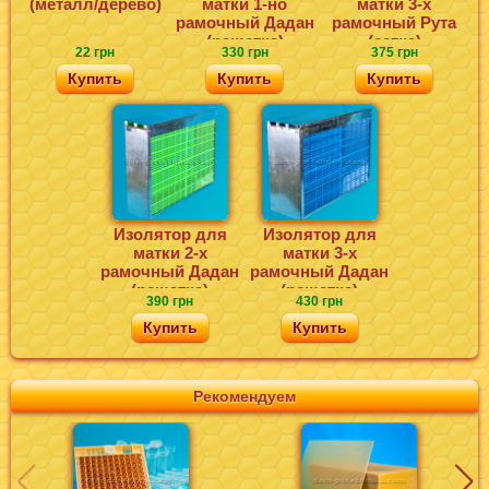
(металл/дерево)
матки 1-но
матки 3-х
рамочный Дадан
рамочный Рута
(решетка)
(сетка)
22 грн
330 грн
375 грн
Купить
Купить
Купить
Изолятор для
Изолятор для
матки 2-х
матки 3-х
рамочный Дадан
рамочный Дадан
(решетка)
(решетка)
390 грн
430 грн
Купить
Купить
Рекомендуем