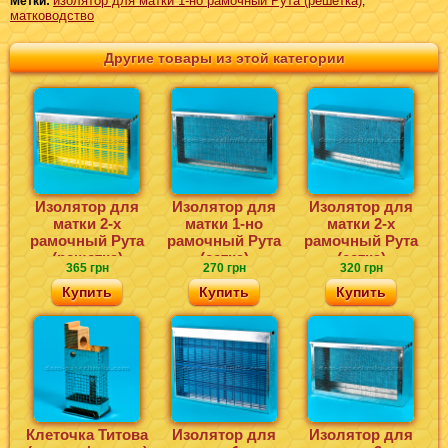
изолятор для матки 1-но рамочный Рута (решетка)
Метки:
,
матководство
Другие товары из этой категории
Изолятор для
Изолятор для
Изолятор для
матки 2-х
матки 1-но
матки 2-х
рамочный Рута
рамочный Рута
рамочный Рута
(решетка)
(сетка)
(сетка)
365 грн
270 грн
320 грн
Купить
Купить
Купить
Клеточка Титова
Изолятор для
Изолятор для