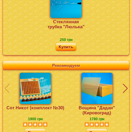
Стеклянная
трубка "Люлька"
250 грн
Купить
Рекомендуем
Сот Никот (комплект №30)
Вощина "Дадан"
Ф
(Кировоград)
1900 грн
1780 грн