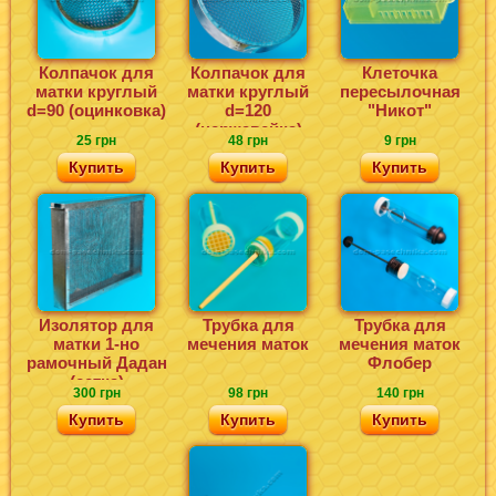
Колпачок для
Колпачок для
Клеточка
матки круглый
матки круглый
пересылочная
d=90 (оцинковка)
d=120
"Никот"
(нержавейка)
25 грн
48 грн
9 грн
Купить
Купить
Купить
Изолятор для
Трубка для
Трубка для
матки 1-но
мечения маток
мечения маток
рамочный Дадан
Флобер
(сетка)
300 грн
98 грн
140 грн
Купить
Купить
Купить