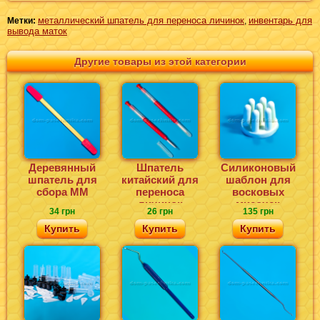
металлический шпатель для переноса личинок
инвентарь для
Метки:
,
вывода маток
Другие товары из этой категории
Деревянный
Шпатель
Силиконовый
шпатель для
китайский для
шаблон для
сбора ММ
переноса
восковых
личинок
мисочек
34 грн
26 грн
135 грн
Купить
Купить
Купить