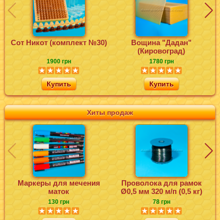
Сот Никот (комплект №30)
Вощина "Дадан"
Ф
(Кировоград)
1900 грн
1780 грн
Купить
Купить
Хиты продаж
Маркеры для мечения
Проволока для рамок
маток
Ø0,5 мм 320 м/п (0,5 кг)
130 грн
78 грн