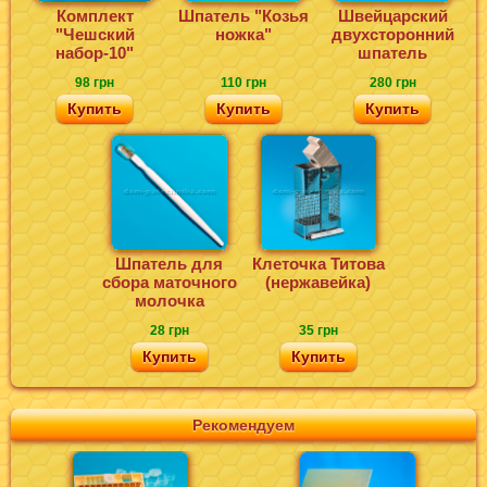
Комплект
Шпатель "Козья
Швейцарский
"Чешский
ножка"
двухсторонний
набор-10"
шпатель
98 грн
110 грн
280 грн
Купить
Купить
Купить
Шпатель для
Клеточка Титова
сбора маточного
(нержавейка)
молочка
28 грн
35 грн
Купить
Купить
Рекомендуем