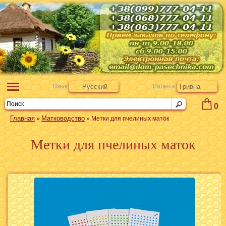
Язык
Русский
Валюта
Гривна
0
Главная
Матководство
»
» Метки для пчелиных маток
Метки для пчелиных маток