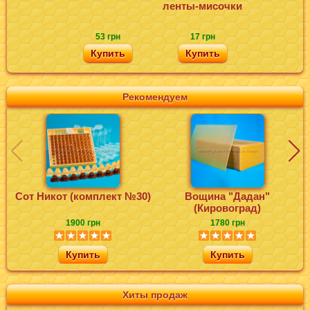
ленты-мисочки
53 грн
17 грн
Купить
Купить
Рекомендуем
Сот Никот (комплект №30)
Вощина "Дадан"
Ф
(Кировоград)
1900 грн
1780 грн
Купить
Купить
Хиты продаж