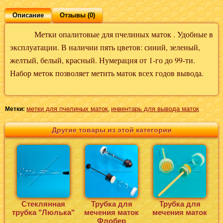
Описание
Отзывы (0)
Метки опалитовые для пчелиных маток . Удобные в
эксплуатации. В наличии пять цветов: синий, зеленый,
желтый, белый, красный. Нумерация от 1-го до 99-ти.
Набор меток позволяет метить маток всех годов вывода.
метки для пчелиных маток
инвентарь для вывода маток
Метки:
,
Другие товары из этой категории
Стеклянная
Трубка для
Трубка для
трубка "Люлька"
мечения маток
мечения маток
Флобер