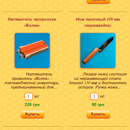
Натяжитель проволоки
Нож пасечный 150 мм
«Волна»
(нержавейка)
Натяжитель
Лезвие ножа состоит
проволоки «Волна» –
из нержавеющей стали
пчеловодческий инвентарь,
длиной 150 мм и достаточно
предназначенный для
острое. Ручка ножа
придания должной
изготовлена из дерева, что
жесткости оснащению
позволит Вам споко..
шт
шт
рамки в процессе п..
220 грн
90 грн