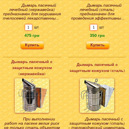
Дымарь пасечный
Дымарь пасечный
лечебный (нержавейка)
лечебный (сталь)
предназначен для окуривания
предназначен для
пчелосемей лекарственными
проведения эффективных
препаратами с целью
мероприятий по лечению
лечения и профилакти..
пчел и профилактике
шт
шт
болезней, которы..
475 грн
350 грн
Дымарь пасечный с
Дымарь пасечный с
защитным кожухом
защитным кожухом (сталь)
(нержавейка)
При выполнении
Дымарь пасечный с
работ на пасеке велик риск
защитным кожухом (сталь)
не только стать объектом
– пчеловодческий инвентарь,