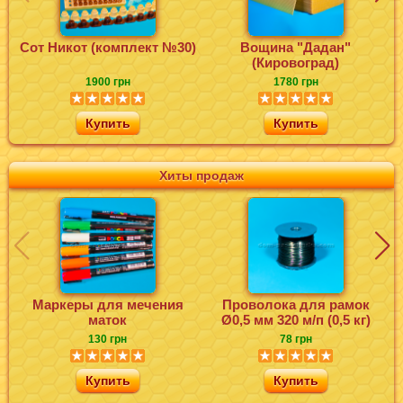
Сот Никот (комплект №30)
Вощина "Дадан"
Ф
(Кировоград)
1900 грн
1780 грн
Купить
Купить
Хиты продаж
Маркеры для мечения
Проволока для рамок
маток
Ø0,5 мм 320 м/п (0,5 кг)
130 грн
78 грн
Купить
Купить