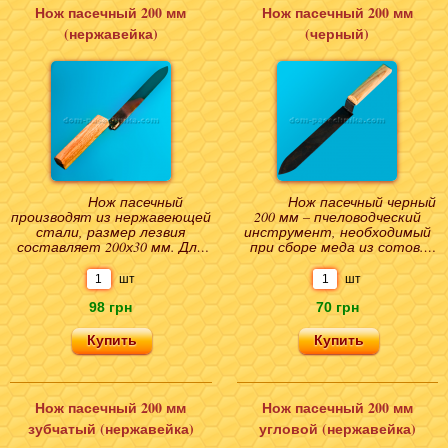
Нож пасечный 200 мм
Нож пасечный 200 мм
(нержавейка)
(черный)
Нож пасечный
Нож пасечный черный
производят из нержавеющей
200 мм – пчеловодческий
стали, размер лезвия
инструмент, необходимый
составляет 200х30 мм. Для
при сборе меда из сотов.
удобства, ручка ножа
Основная функция –
немного приподнята, выпол..
распечатывание ячеек..
шт
шт
98 грн
70 грн
Нож пасечный 200 мм
Нож пасечный 200 мм
зубчатый (нержавейка)
угловой (нержавейка)