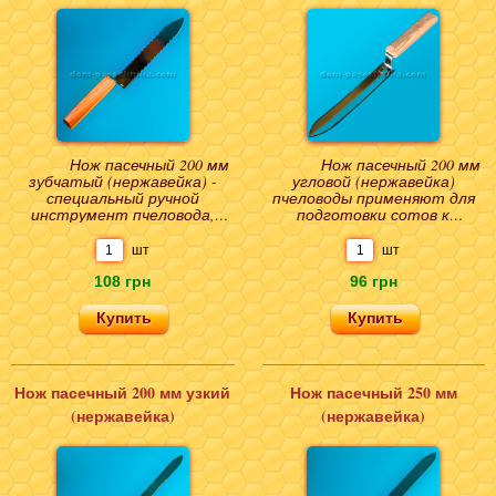
Нож пасечный 200 мм
Нож пасечный 200 мм
зубчатый (нержавейка) -
угловой (нержавейка)
специальный ручной
пчеловоды применяют для
инструмент пчеловода,
подготовки сотов к
предназначенный для
откачиванию меда. Без
распечатки медовых сотов
дополнительных
шт
шт
пе..
инструменто..
108 грн
96 грн
Нож пасечный 200 мм узкий
Нож пасечный 250 мм
(нержавейка)
(нержавейка)