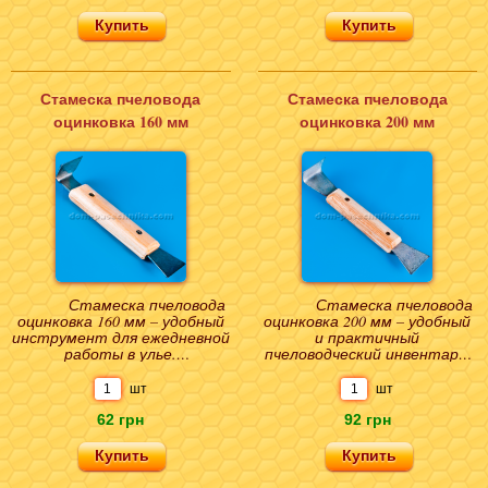
Стамеска пчеловода
Стамеска пчеловода
оцинковка 160 мм
оцинковка 200 мм
Стамеска пчеловода
Стамеска пчеловода
оцинковка 160 мм – удобный
оцинковка 200 мм – удобный
инструмент для ежедневной
и практичный
работы в улье.
пчеловодческий инвентарь.
Отличительной чертой
Данное приспособление
приспособления является ..
можно смело отнести к
шт
шт
кат..
62 грн
92 грн