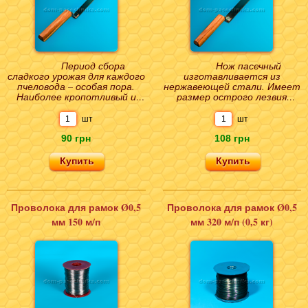
Период сбора
Нож пасечный
сладкого урожая для каждого
изготавливается из
пчеловода – особая пора.
нержавеющей стали. Имеет
Наиболее кропотливый и
размер острого лезвия
ответственный этап
250х30 мм. Используется в
откачивания меда – работ..
пчеловодстве для
шт
шт
следующих ..
90 грн
108 грн
Проволока для рамок Ø0,5
Проволока для рамок Ø0,5
мм 150 м/п
мм 320 м/п (0,5 кг)