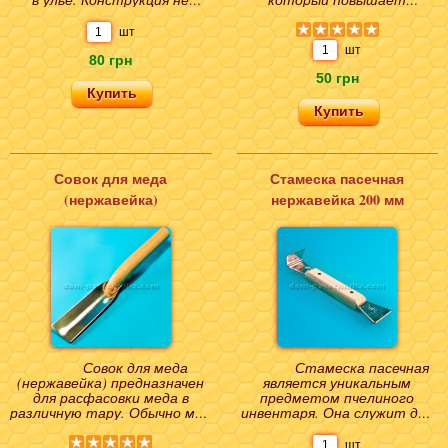
предполагает съема крыши,
производительность и
выемки рамок ..
существенно облегчает
шт
пасечные ..
шт
80 грн
50 грн
Совок для меда
Стамеска пасечная
(нержавейка)
нержавейка 200 мм
Совок для меда
Стамеска пасечная
(нержавейка) предназначен
является уникальным
для расфасовки меда в
предметом пчелиного
различную тару. Обычно мед
инвентаря. Она служит для
откачивают в бидоны и
ухода за ульями. Ширина
другие емкости. Так ..
изделия - 45 мм, дли..
шт