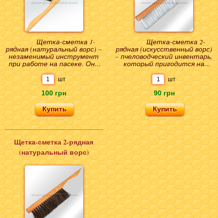
Щетка-сметка 1-
Щетка-сметка 2-
рядная (натуральный ворс) –
рядная (искусственный ворс)
незаменимый инструмент
– пчеловодческий инвентарь,
при работе на пасеке. Она
который пригодится на
требуется при осмотре
любой пасеке.
пчел, уборке в уль..
Приспособление предназнач..
шт
шт
100 грн
90 грн
Щетка-сметка 2-рядная
(натуральный ворс)