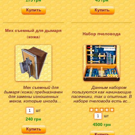
175 грн
45 грн
Мех съемный для дымаря
Набор пчеловода
(кожа)
Мех съемный для
Данным набором
дымаря (кожа) предназначен
пользуются как начинающие
для замены изношенных
пасечники, так и опытные. В
мехов, которые иногда
наборе пчеловода есть все
приходят в негодность.
инструменты, необходимые
Материал имеет свойств..
для обслужив..
шт
шт
240 грн
4500 грн