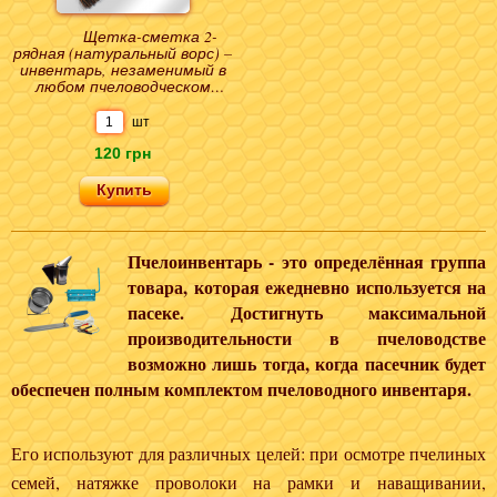
Щетка-сметка 2-
рядная (натуральный ворс) –
инвентарь, незаменимый в
любом пчеловодческом
хозяйстве. Без этого
приспособления довольн..
шт
120 грн
Пчелоинвентарь - это определённая группа
товара, которая ежедневно используется на
пасеке. Достигнуть максимальной
производительности в пчеловодстве
возможно лишь тогда, когда пасечник будет
обеспечен полным комплектом пчеловодного инвентаря.
Его используют для различных целей: при осмотре пчелиных
семей, натяжке проволоки на рамки и наващивании,