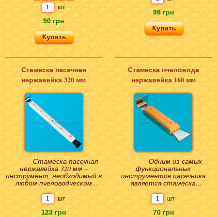
шт
98 грн
90 грн
Стамеска пасечная
Стамеска пчеловода
нержавейка 320 мм
нержавейка 160 мм
Стамеска пасечная
Одним из самых
нержавейка 320 мм –
функциональных
инструмент, необходимый в
инструментов пасечника
любом пчеловодческом
является стамеска
хозяйстве. Инвентарь
пчеловода 160мм с
применяется при
деревянной ручкой. В
шт
шт
проведении..
основном ее применяют ..
123 грн
70 грн