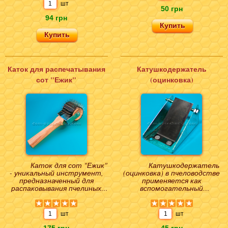
шт
50 грн
94 грн
Каток для распечатывания
Катушкодержатель
сот "Ежик"
(оцинковка)
Каток для сот "Ежик"
Катушкодержатель
- уникальный инструмент,
(оцинковка) в пчеловодстве
предназначенный для
применяется как
распаковывания пчелиных
вспомогательный
сот, наполненных мёдом или
инструмент при натяжении
пергой. Принцип..
металлической проволоки на
рамк..
шт
шт