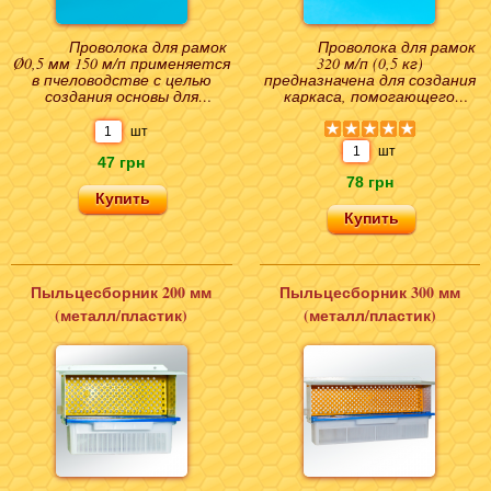
Проволока для рамок
Проволока для рамок
Ø0,5 мм 150 м/п применяется
320 м/п (0,5 кг)
в пчеловодстве с целью
предназначена для создания
создания основы для
каркаса, помогающего
последующего натягивания
закреплять вощину на
вощины, пластины..
рамке. От качества
шт
металли..
шт
47 грн
78 грн
Пыльцесборник 200 мм
Пыльцесборник 300 мм
(металл/пластик)
(металл/пластик)