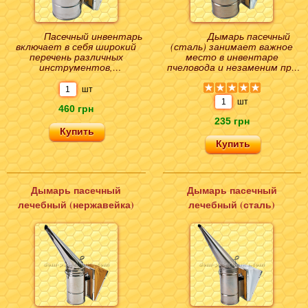
Пасечный инвентарь
Дымарь пасечный
включает в себя широкий
(сталь) занимает важное
перечень различных
место в инвентаре
инструментов,
пчеловода и незаменим при
применяемых для проведения
осмотре ульев. Даже в пору
работ по осмотру ульев,
интенсивного лета в к..
шт
отбор..
шт
460 грн
235 грн
Дымарь пасечный
Дымарь пасечный
лечебный (нержавейка)
лечебный (сталь)