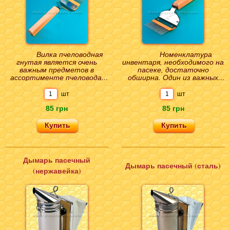
Вилка пчеловодная
Номенклатура
гнутая является очень
инвентаря, необходимого на
важным предметов в
пасеке, достаточно
ассортименте пчеловода.
обширна. Один из важных
Чаще всего выпускаемая
помощников в работе –
гнутая вилка имеет д..
вилка пчеловодная прямая с
шт
шт
..
85 грн
85 грн
Дымарь пасечный
Дымарь пасечный (сталь)
(нержавейка)