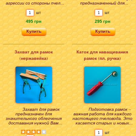
агрессии со стороны пчел,
предназначенный для
но и в случае неосторожного
окуривания насекомых
обращения с..
дымом во время работ..
шт
шт
495 грн
295 грн
Захват для рамок
Каток для наващивания
(нержавейка)
рамок (пл. ручка)
Захват для рамок
Подготовка рамок –
предназначен для
важная работа для каждого
значительного облегчения
настоящего пчеловода. Это
доставания нужной Вам
касается старых и новых
рамки непосредственно из
«полей» для активной
улья для необходимого осмо..
деятельности сем..
шт