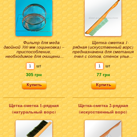
Фильтр для меда
Щетка-сметка 1-
двойной 300 мм (оцинковка) –
рядная (искусственный ворс)
приспособление,
предназначена для сметания
необходимое для очищения
пчел с сотов, стенок ульев.
получаемой массы от
Инструмент отличают
различных посторонних
удобство, прак..
шт
шт
част..
305 грн
77 грн
Щетка-сметка 1-рядная
Щетка-сметка 2-рядная
(натуральный ворс)
(искусственный ворс)