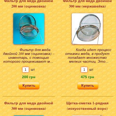
Фильтр для меда двойной
Фильтр для меда двойной
200 мм (оцинковка)
300 мм (нержавейка)
Фильтр для меда
Когда идет процесс
двойной 200 мм (оцинковка) –
откачки меда, в продукт
инвентарь, с помощью
попадает множество
которого процеживают мед
мелких частиц. Это
в процессе откачивания.
частички воска, которыми
Основной пчеловод..
были запечатаны соты,
шт
шт
сами..
200 грн
475 грн
Фильтр для меда двойной
Щетка-сметка 1-рядная
300 мм (оцинковка)
(искусственный ворс)