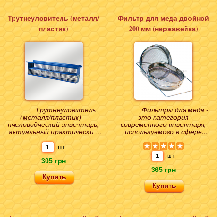
Трутнеуловитель (металл/
Фильтр для меда двойной
пластик)
200 мм (нержавейка)
Трутнеуловитель
Фильтры для меда -
(металл/пластик) –
это категория
пчеловодческий инвентарь,
современного инвентаря,
актуальный практически в
используемого в сфере
любом хозяйстве. Основное
пчеловодства. Изделия
предназначение – зад..
предназначены для
шт
высокоэффекти..
шт
305 грн
365 грн