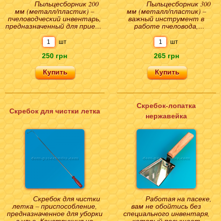
Пыльцесборник 200
Пыльцесборник 300
мм (металл/пластик) –
мм (металл/пластик) –
пчеловодческий инвентарь,
важный инструмент в
предназначенный для приема
работе пчеловода,
и временного хранения
выполняет функцию сбора
пыльцы. Конструкц..
обножки. При установленной
шт
шт
кон..
250 грн
265 грн
Скребок-лопатка
Скребок для чистки летка
нержавейка
Скребок для чистки
Работая на пасеке,
летка – приспособление,
вам не обойтись без
предназначенное для уборки
специального инвентаря,
в улье. Конструкция не
который повышает