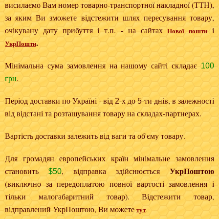
висилаємо Вам номер товарно-транспортної накладної (ТТН),
за яким Ви зможете відстежити шлях пересування товару,
очікувану дату прибуття і т.п. - на сайтах
і
Нової пошти
.
УкрПошти
Мінімальна сума замовлення на нашому сайті складає
100
грн
.
Період доставки по Україні - від
-х до
-ти днів, в залежності
2
5
від відстані та розташування товару на складах-партнерах.
Вартість доставки залежить від ваги та об'єму товару.
Для громадян европейських країн мінімальне замовлення
УкрПоштою
становить
, відправка здійснюється
$
50
(виключно за передоплатою повної вартості замовлення і
тільки малогабаритний товар). Відстежити товар,
відправлений УкрПоштою, Ви можете
тут
.