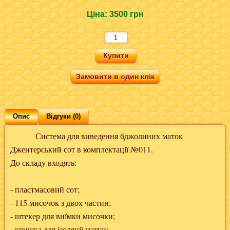
Ціна:
3500 грн
Замовити в один клік
Опис
Відгуки (0)
Система для виведення бджолиних маток
Джентерський сот в комплектації №011.
До складу входять:
- пластмасовий сот;
- 115 мисочок з двох частин;
- штекер для виїмки мисочки;
- кришка для ізоляції матки;