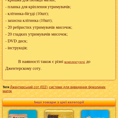
- планка для кріплення утримувачів;
- клітинка-бігуді (10шт);
- захисна клітинка (10шт);
- 20 ребристих утримувачів мисочок;
- 20 гладких утримувачів мисочок;
- DVD диск;
- інструкція;
В наявності також є різні
до
комплектуючі
Джентерскому соту.
Джентерський сот (011)
системи для виведення бджолиних
Теги
,
маток
Інші товари з цієї категорії