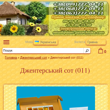
Мова
Українська
Валюта
Гривна
0
Головна
Джентерський сот
»
» Джентерський сот (011)
Джентерський сот (011)