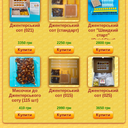
Джентерський
Джентерський
Джентерський
сот (021)
сот (стандарт)
сот "Швидкий
старт"
(QuickStart)
3350 грн
2250 грн
2800 грн
Купити
Купити
Купити
Мисочки до
Джентерський
Джентерський
Джентерського
сот (015)
сот (025)
соту (115 шт)
410 грн
2990 грн
3650 грн
Купити
Купити
Купити