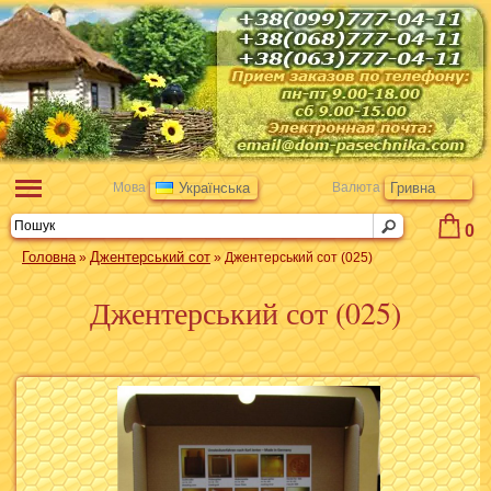
Мова
Українська
Валюта
Гривна
0
Головна
Джентерський сот
»
» Джентерський сот (025)
Джентерський сот (025)