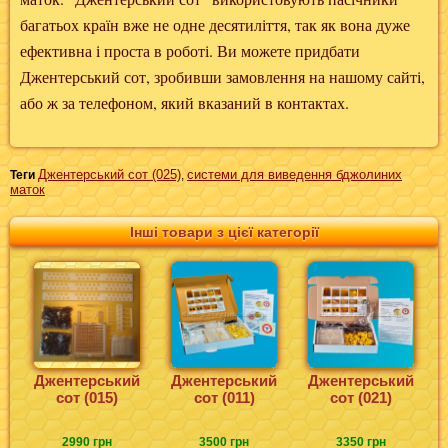
багатьох країн вже не одне десятиліття, так як вона дуже
ефективна і проста в роботі. Ви можете придбати
Джентерський сот, зробивши замовлення на нашому сайті,
або ж за телефоном, який вказаний в контактах.
Джентерський сот (025)
системи для виведення бджолиних
Теги
,
маток
Інші товари з цієї категорії
Джентерський
Джентерський
Джентерський
сот (015)
сот (011)
сот (021)
2990 грн
3500 грн
3350 грн