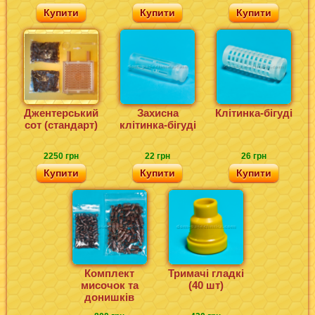
Купити
Купити
Купити
Джентерський
Захисна
Клітинка-бігуді
сот (стандарт)
клітинка-бігуді
2250 грн
22 грн
26 грн
Купити
Купити
Купити
Комплект
Тримачі гладкі
мисочок та
(40 шт)
донишків