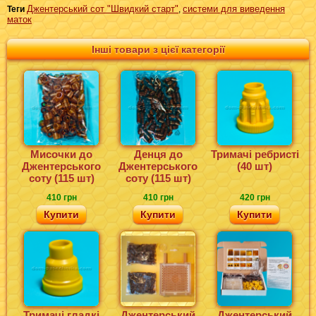
Джентерський сот "Швидкий старт"
системи для виведення
Теги
,
маток
Інші товари з цієї категорії
Мисочки до
Денця до
Тримачі ребристі
Джентерського
Джентерського
(40 шт)
соту (115 шт)
соту (115 шт)
410 грн
410 грн
420 грн
Купити
Купити
Купити
Тримачі гладкі
Джентерський
Джентерський