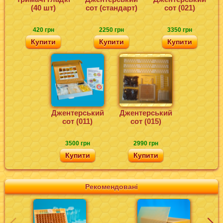
(40 шт)
сот (стандарт)
сот (021)
420 грн
2250 грн
3350 грн
Купити
Купити
Купити
Джентерський
Джентерський
сот (011)
сот (015)
3500 грн
2990 грн
Купити
Купити
Рекомендовані