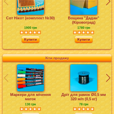
Сот Нікот (комплект №30)
Вощина "Дадан"
(Кіровоград)
1900 грн
1780 грн
Купити
Купити
Хіти продажу
Маркери для мічення
Дріт для рамок Ø0,5 мм
маток
320 м/п (0,5 кг)
130 грн
78 грн