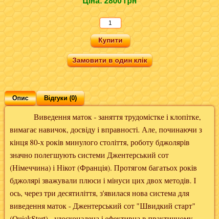
Ціна:
2800 грн
Замовити в один клік
Опис
Відгуки (0)
Виведення маток - заняття трудомістке і клопітке,
вимагає навичок, досвіду і вправності. Але, починаючи з
кінця 80-х років минулого століття, роботу бджолярів
значно полегшують системи Джентерський сот
(Німеччина) і Нікот (Франція). Протягом багатьох років
бджолярі зважували плюси і мінуси цих двох методів. І
ось, через три десятиліття, з'явилася нова система для
виведення маток - Джентерський сот "Швидкий старт"
(QuickStart) - удосконалена і ефективна в практичному