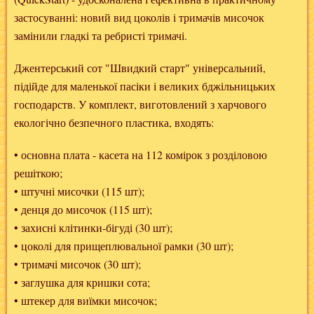
застосуванні: новий вид цоколів і тримачів мисочок
замінили гладкі та ребристі тримачі.
Джентерський сот "Швидкий старт" універсальний,
підійде для маленької пасіки і великих бджільницьких
господарств. У комплект, виготовлений з харчового
екологічно безпечного пластика, входять:
• основна плата - касета на 112 комірок з розділовою
решіткою;
• штучні мисочки (115 шт);
• денця до мисочок (115 шт);
• захисні клітинки-бігуді (30 шт);
• цоколі для прищеплювальної рамки (30 шт);
• тримачі мисочок (30 шт);
• заглушка для кришки сота;
• штекер для виїмки мисочок;