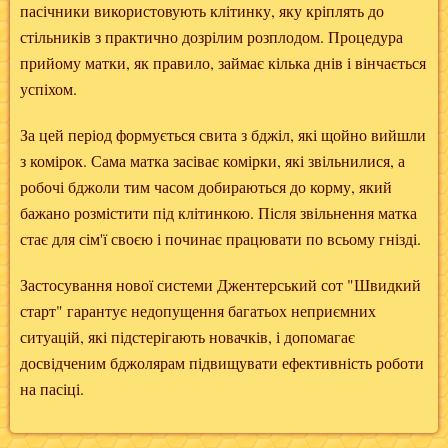
пасічники використовують клітинку, яку кріплять до
стільників з практично дозрілим розплодом. Процедура
прийому матки, як правило, займає кілька днів і вінчається
успіхом.
За цей період формується свита з бджіл, які щойно вийшли
з комірок. Сама матка засіває комірки, які звільнилися, а
робочі бджоли тим часом добираються до корму, який
бажано розмістити під клітинкою. Після звільнення матка
стає для сім'ї своєю і починає працювати по всьому гнізді.
Застосування нової системи Джентерський сот
"Швидкий
старт"
гарантує недопущення багатьох неприємних
ситуацій, які підстерігають новачків, і допомагає
досвідченим бджолярам підвищувати ефективність роботи
на пасіці.