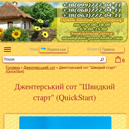
Мова
Українська
Валюта
Гривна
0
Головна
Джентерський сот
»
» Джентерський сот "Швидкий старт"
(QuickStart)
Джентерський сот "Швидкий
старт" (QuickStart)