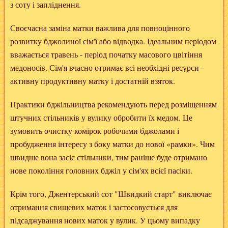
з соту і запліднення.
Своєчасна заміна матки важлива для повноцінного
розвитку бджолиної сім'ї або відводка. Ідеальним періодом
вважається травень - період початку масового цвітіння
медоносів. Сім'я вчасно отримає всі необхідні ресурси -
активну продуктивну матку і достатній взяток.
Практики бджільництва рекомендують перед розміщенням
штучних стільників у вулику обробити їх медом. Це
зумовить очистку комірок робочими бджолами і
пробудження інтересу з боку матки до нової «рамки». Чим
швидше вона засіє стільники, тим раніше буде отримано
нове покоління головних бджіл у сім'ях всієї пасіки.
Крім того, Джентерський сот
"Швидкий старт"
виключає
отримання свищевих маток і застосовується для
підсаджування нових маток у вулик. У цьому випадку