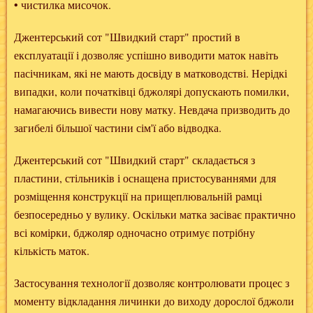
• чистилка мисочок.
Джентерський сот
"Швидкий старт"
простий в
експлуатації і дозволяє успішно виводити маток навіть
пасічникам, які не мають досвіду в матководстві. Нерідкі
випадки, коли початківці бджолярі допускають помилки,
намагаючись вивести нову матку. Невдача призводить до
загибелі більшої частини сім'ї або відводка.
Джентерський сот
"Швидкий старт"
складається з
пластини, стільників і оснащена пристосуваннями для
розміщення конструкції на прищеплювальній рамці
безпосередньо у вулику. Оскільки матка засіває практично
всі комірки, бджоляр одночасно отримує потрібну
кількість маток.
Застосування технології дозволяє контролювати процес з
моменту відкладання личинки до виходу дорослої бджоли