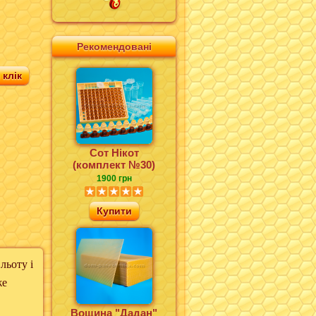
Рекомендовані
клік
Сот Нікот
(комплект №30)
1900 грн
Купити
ьоту і
же
Вощина "Дадан"