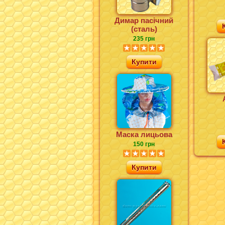
Димар пасічний
(сталь)
235 грн
Купити
Маска лицьова
150 грн
Купити