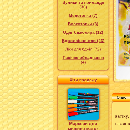
Вулики та приладдя
(36)
Медогонки (7)
Воскотопки (3)
Одяг бджоляра (12)
Бджолоінвентар (43)
Ліки для бджіл (72)
Пасічне обладнання
(4)
Хіти продажу
Опис
Максим
взятку,
важлива
Маркери для
мічення маток