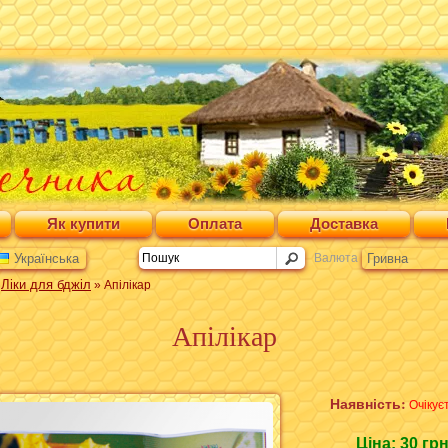
Як купити
Оплата
Доставка
Українська
Валюта
Гривна
Ліки для бджіл
»
» Апілікар
Апілікар
Наявність:
Очікує
Ціна:
30 гр