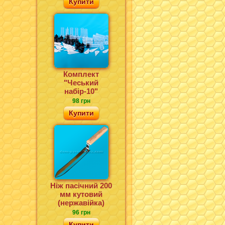
Купити
Комплект
"Чеський
набір-10"
98 грн
Купити
Ніж пасічний 200
мм кутовий
(нержавійка)
96 грн
Купити