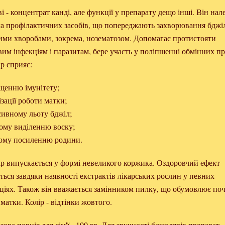
і - концентрат канді, але функції у препарату дещо інші. Він на
ла профілактичних засобів, що попереджають захворювання бджі
ими хворобами, зокрема, нозематозом. Допомагає протистояти
им інфекціям і паразитам, бере участь у поліпшенні обмінних пр
р сприяє:
ищенню імунітету;
ізації роботи матки;
сивному льоту бджіл;
шому виділенню воску;
ному посиленню родини.
ар випускається у формі невеликого коржика. Оздоровчий ефект
ться завдяки наявності екстрактів лікарських рослин у певних
ціях. Також він вважається замінником пилку, що обумовлює по
матки. Колір - відтінки жовтого.
ова порція для сім'ї - 100 гр. Для зручності бджолярів препарат