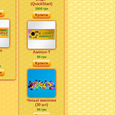
(QuickStart)
2800 грн
и
Купити
л
Аміпол-Т
99 грн
Купити
н
и
Чеські мисочки
(30 шт)
90 грн