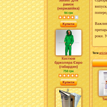
Захват для
рамок
випуска
(нержавійка)
попере
94 грн
Важлив
Купити
препара
роки. У
апілі
Теги
Костюм
бджоляра Євро
(габардин)
750 грн
Купити
Ти