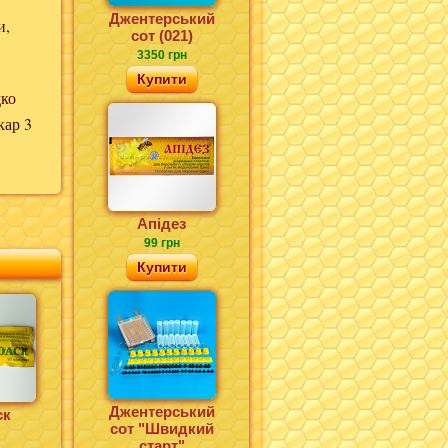
Джентерський
и,
сот (021)
3350 грн
Купити
дко
кар 3
Апідез
99 грн
Купити
Джентерський
ск
сот "Швидкий
старт"