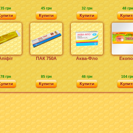
35 грн
45 грн
32 грн
48 грн
Купити
Купити
Купити
Купит
Апіфіт
ПАК 750А
Аква-Фло
Екопо
78 грн
85 грн
46 грн
104 гр
Купити
Купити
Купити
Купит