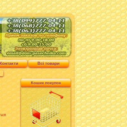
Контакти
Всі товари
Кошик покупок
ться
н