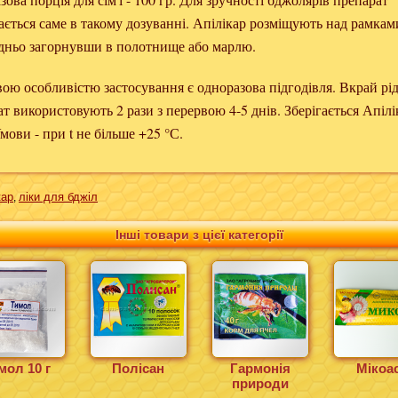
ється саме в такому дозуванні. Апілікар розміщують над рамкам
дньо загорнувши в полотнище або марлю.
ою особливістю застосування є одноразова підгодівля. Вкрай рі
т використовують 2 рази з перервою 4-5 днів. Зберігається Апілі
мови - при t не більше +25 °С.
кар
ліки для бджіл
,
Інші товари з цієї категорії
мол 10 г
Полісан
Гармонія
Мікоа
природи