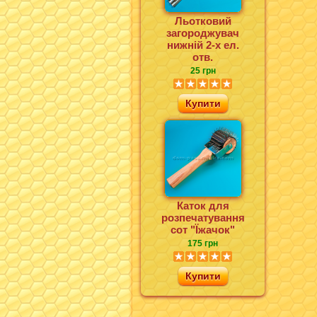
Льотковий
загороджувач
нижній 2-х ел.
отв.
25 грн
Купити
Каток для
розпечатування
сот "Їжачок"
175 грн
Купити