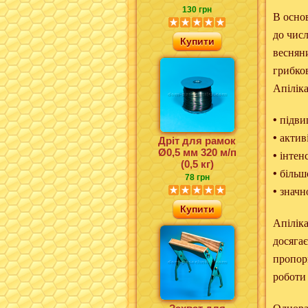
130 грн
В основ
до чис
Купити
веснян
грибков
Апіліка
• підв
• актив
Дріт для рамок
Ø0,5 мм 320 м/п
• інтен
(0,5 кг)
• біль
78 грн
• знач
Купити
Апілік
досягає
пропор
роботи 
Однораз