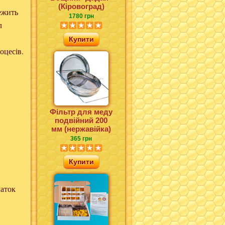
(Кіровоград)
лежить
1780 грн
л
Купити
оцесів.
Фільтр для меду
подвійний 200
мм (нержавійка)
365 грн
Купити
чаток