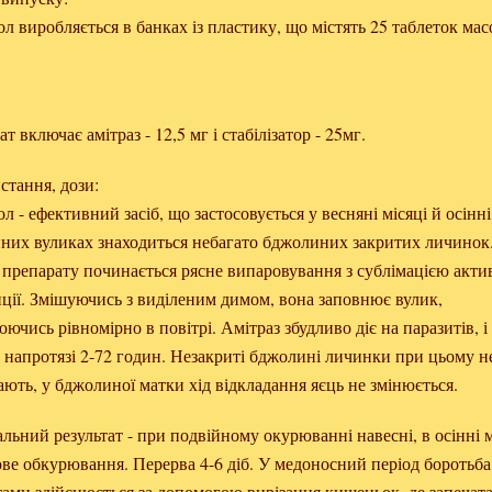
л виробляється в банках із пластику, що містять 25 таблеток мас
т включає амітраз - 12,5 мг і стабілізатор - 25мг.
стання, дози:
л - ефективний засіб, що застосовується у весняні місяці й осінні
них вуликах знаходиться небагато бджолиних закритих личинок
 препарату починається рясне випаровування з сублімацією акти
нції. Змішуючись з виділеним димом, вона заповнює вулик,
чись рівномірно в повітрі. Амітраз збудливо діє на паразитів, і
, напротязі 2-72 годин. Незакриті бджолині личинки при цьому н
ють, у бджолиної матки хід відкладання яєць не змінюється.
ьний результат - при подвійному окурюванні навесні, в осінні м
ве обкурювання. Перерва 4-6 діб. У медоносний період боротьба
тами здійснюється за допомогою вирізання кишеньок, де запечата