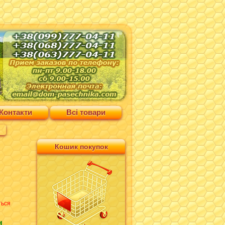
Контакти
Всі товари
Кошик покупок
ться
н