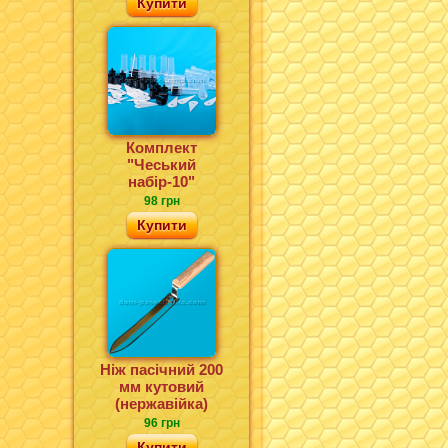
Купити
Комплект
"Чеський
набір-10"
98 грн
Купити
Ніж пасічний 200
мм кутовий
(нержавійка)
96 грн
Купити