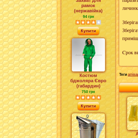
Захват для
рамок
личинк
(нержавійка)
94 грн
Зберіга
Зберіга
Купити
приміщ
Cрок ви
апів
Теги
Костюм
бджоляра Євро
(габардин)
750 грн
Купити