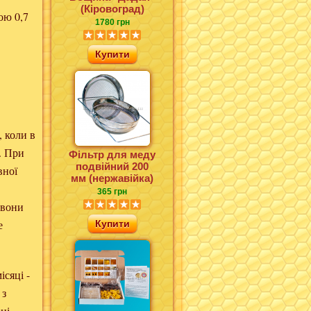
(Кіровоград)
ою 0,7
1780 грн
Купити
, коли в
. При
Фільтр для меду
подвійний 200
вної
мм (нержавійка)
365 грн
 вони
Купити
е
ісяці -
 з
ні