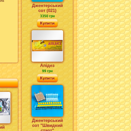
Джентерський
сот (021)
3350 грн
Купити
Апідез
99 грн
Купити
Джентерський
сот "Швидкий
ий
старт"