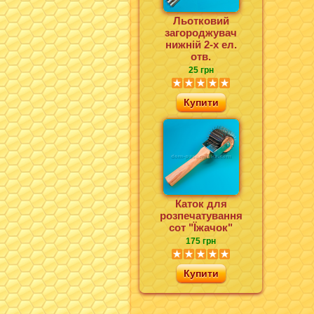
Льотковий
загороджувач
нижній 2-х ел.
отв.
25 грн
Купити
Каток для
розпечатування
сот "Їжачок"
175 грн
Купити