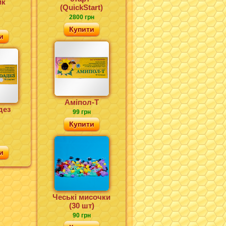
ик
(QuickStart)
2800 грн
Купити
и
Аміпол-Т
дез
99 грн
Купити
и
Чеські мисочки
(30 шт)
90 грн