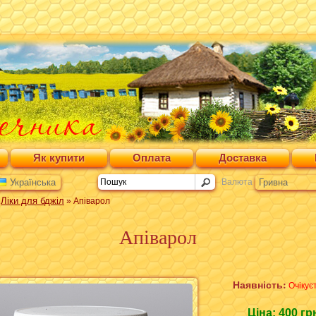
Як купити
Оплата
Доставка
Українська
Валюта
Гривна
Ліки для бджіл
»
» Апіварол
Апіварол
Наявність:
Очікує
Ціна:
400 гр