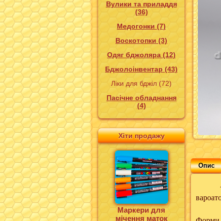
Вулики та приладдя
(36)
Медогонки (7)
Воскотопки (3)
Одяг бджоляра (12)
Бджолоінвентар (43)
Ліки для бджіл (72)
Пасічне обладнання
(4)
Хіти продажу
Опис
Апівар
вароато
Маркери для
мічення маток
Форми 