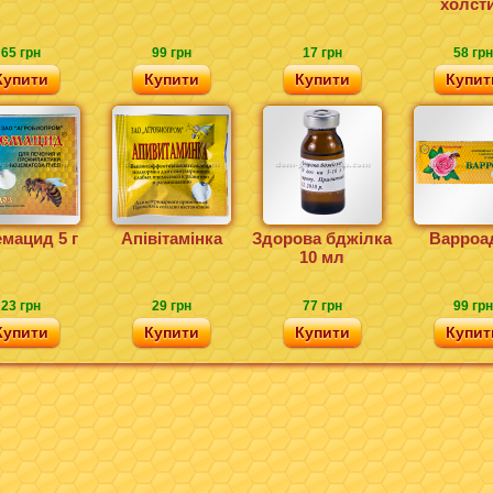
холст
65 грн
99 грн
17 грн
58 грн
Купити
Купити
Купити
Купит
мацид 5 г
Апівітамінка
Здорова бджілка
Варроа
10 мл
23 грн
29 грн
77 грн
99 грн
Купити
Купити
Купити
Купит