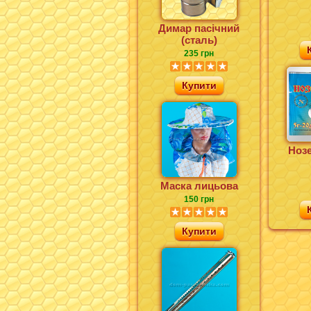
Димар пасічний
(сталь)
235 грн
Купити
Нозе
Маска лицьова
150 грн
Купити