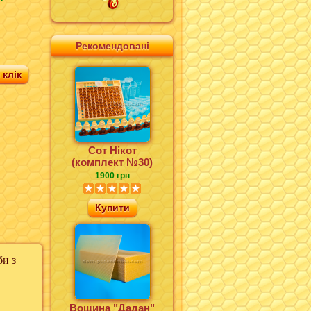
Рекомендовані
клік
Сот Нікот
(комплект №30)
1900 грн
Купити
и з
Вощина "Дадан"