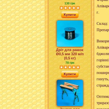
130 грн
Апіваро
г.
Купити
Склад:
Препара
Викори
Апіваро
Дріт для рамок
бджоли
Ø0,5 мм 320 м/п
(0,5 кг)
горінні
78 грн
субста
поширюю
Купити
гинуть
стражда
Оптимал
триразо
парази