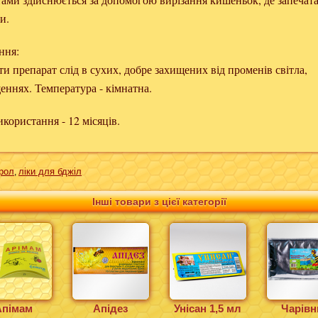
и.
ння:
ти препарат слід в сухих, добре захищених від променів світла,
еннях. Температура - кімнатна.
користання - 12 місяців.
арол
ліки для бджіл
,
Інші товари з цієї категорії
Апімам
Апідез
Унісан 1,5 мл
Чарівн