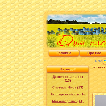
Головна
Про нас
Мова
Головна
Категорії
Джентерський сот
(13)
Система Нікот (13)
Болгарський сот (4)
Матководство (41)