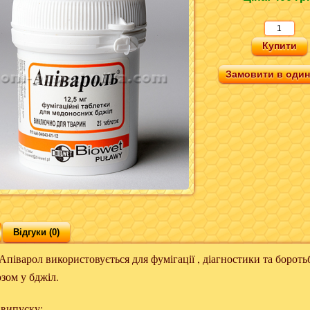
Замовити в один 
Відгуки (0)
ол використовується для фумігації , діагностики та боротьб
зом у бджіл.
випуску: