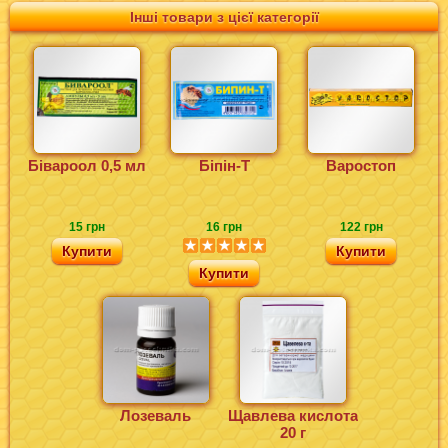
Інші товари з цієї категорії
Бівароол 0,5 мл
Біпін-Т
Варостоп
15 грн
16 грн
122 грн
Купити
Купити
Купити
Лозеваль
Щавлева кислота
20 г