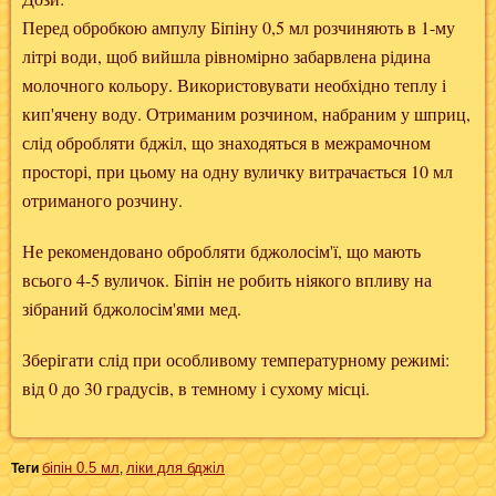
Перед обробкою ампулу Біпіну 0,5 мл розчиняють в 1-му
літрі води, щоб вийшла рівномірно забарвлена ​​рідина
молочного кольору. Використовувати необхідно теплу і
кип'ячену воду. Отриманим розчином, набраним у шприц,
слід обробляти бджіл, що знаходяться в межрамочном
просторі, при цьому на одну вуличку витрачається 10 мл
отриманого розчину.
Не рекомендовано обробляти бджолосім'ї, що мають
всього 4-5 вуличок. Біпін не робить ніякого впливу на
зібраний бджолосім'ями мед.
Зберігати слід при особливому температурному режимі:
від 0 до 30 градусів, в темному і сухому місці.
біпін 0.5 мл
ліки для бджіл
Теги
,