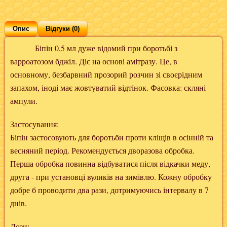
Опис
Відгуки (0)
Біпін 0,5 мл дуже відомий при боротьбі з
варроатозом бджіл. Діє на основі амітразу. Це, в
основному, безбарвний прозорий розчин зі своєрідним
запахом, іноді має жовтуватий відтінок. Фасовка: скляні
ампули.
Застосування:
Біпін застосовують для боротьби проти кліщів в осінній та
весняний період. Рекомендується дворазова обробка.
Перша обробка повинна відбуватися після відкачки меду,
друга - при установці вуликів на зимівлю. Кожну обробку
добре б проводити два рази, дотримуючись інтервалу в 7
днів.
Дози: