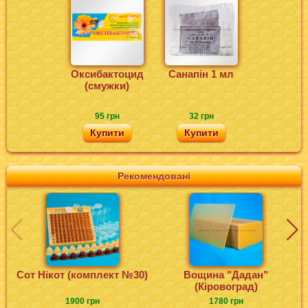
Оксибактоцид
Санапін 1 мл
(смужки)
95 грн
32 грн
Купити
Купити
Рекомендовані
Сот Нікот (комплект №30)
Вощина "Дадан"
(Кіровоград)
1900 грн
1780 грн