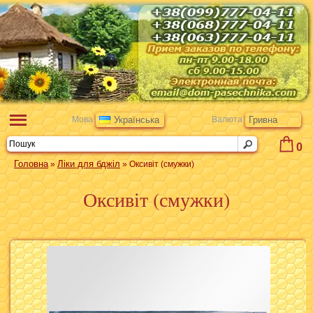
Мова
Українська
Валюта
Гривна
0
Головна
Ліки для бджіл
»
» Оксивіт (смужки)
Оксивіт (смужки)