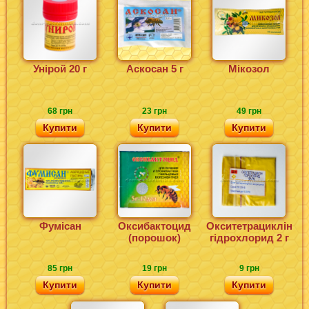
Унірой 20 г
Аскосан 5 г
Мікозол
68 грн
23 грн
49 грн
Купити
Купити
Купити
Фумісан
Оксибактоцид
Окситетрациклін
(порошок)
гідрохлорид 2 г
85 грн
19 грн
9 грн
Купити
Купити
Купити