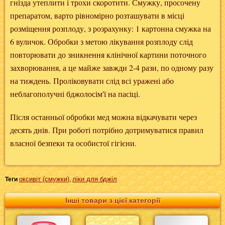
гнізда утеплити і трохи скоротити. Смужку, просочену
препаратом, варто рівномірно розташувати в місці
розміщення розплоду, з розрахунку: 1 картонна смужка на
6 вуличок. Обробки з метою лікування розплоду слід
повторювати до зникнення клінічної картини поточного
захворювання, а це майже завжди 2-4 рази, по одному разу
на тиждень. Проліковувати слід всі уражені або
неблагополучні бджолосім'ї на пасіці.
Після останньої обробки мед можна відкачувати через
десять днів. При роботі потрібно дотримуватися правил
власної безпеки та особистої гігієни.
оксивіт (смужки)
ліки для бджіл
Теги
,
Інші товари з цієї категорії