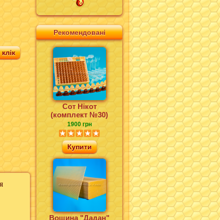
Рекомендовані
клік
Сот Нікот
(комплект №30)
1900 грн
Купити
я
Вощина "Дадан"