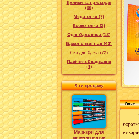
Вулики та приладдя
(36)
Медогонки (7)
Воскотопки (3)
Одяг бджоляра (12)
Бджолоінвентар (43)
Ліки для бджіл (72)
Пасічне обладнання
(4)
Хіти продажу
Опис
Порошо
бороть
викори
Маркери для
мічення маток