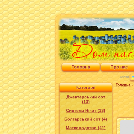
Головна
Про нас
Мова
Головна
Категорії
Джентерський сот
(13)
Система Нікот (13)
Болгарський сот (4)
Матководство (41)