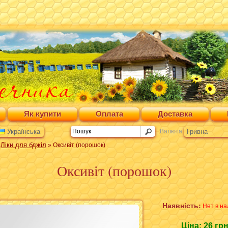
Як купити
Оплата
Доставка
Українська
Валюта
Гривна
Ліки для бджіл
»
» Оксивіт (порошок)
Оксивіт (порошок)
Наявність:
Нет в на
Ціна:
26 гр