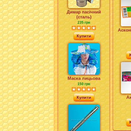
Димар пасічний
(сталь)
235 грн
Аскон
Купити
Маска лицьова
150 грн
Купити
А