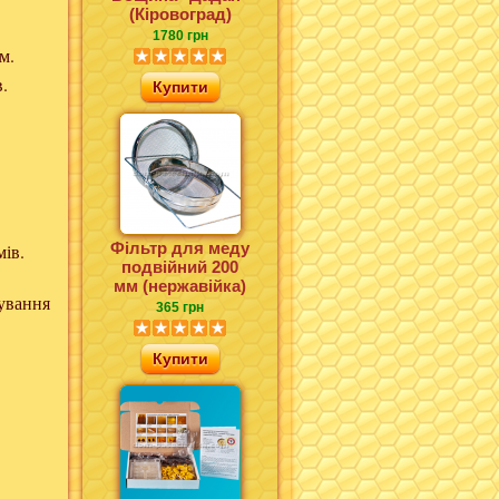
(Кіровоград)
1780 грн
м.
.
Купити
Фільтр для меду
ів.
подвійний 200
мм (нержавійка)
зування
365 грн
Купити