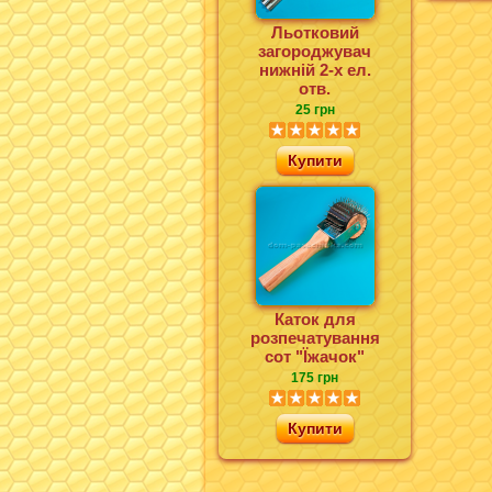
Льотковий
загороджувач
нижній 2-х ел.
отв.
25 грн
Купити
Каток для
розпечатування
сот "Їжачок"
175 грн
Купити