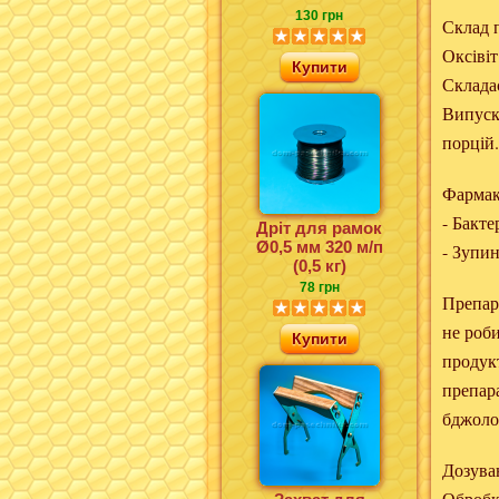
130 грн
Склад 
Оксівіт
Купити
Складає
Випуска
порцій.
Фармак
- Бакте
Дріт для рамок
Ø0,5 мм 320 м/п
- Зупи
(0,5 кг)
78 грн
Препар
не роби
Купити
продук
препар
бджоло
Дозуван
Обробк