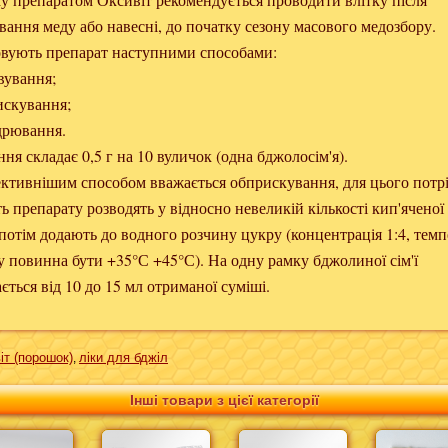
вання меду або навесні, до початку сезону масового медозбору.
овують препарат наступними способами:
вування;
искування;
дрювання.
ня складає 0,5 г на 10 вуличок (одна бджолосім'я).
ктивнішим способом вважається обприскування, для цього потр
ть препарату розводять у відносно невеликій кількості кип'яченої
 потім додають до водного розчину цукру (концентрація 1:4, тем
у повинна бути +35°С +45°С). На одну рамку бджолиної сім'ї
ється від 10 до 15 мл отриманої суміші.
іт (порошок)
ліки для бджіл
,
Інші товари з цієї категорії