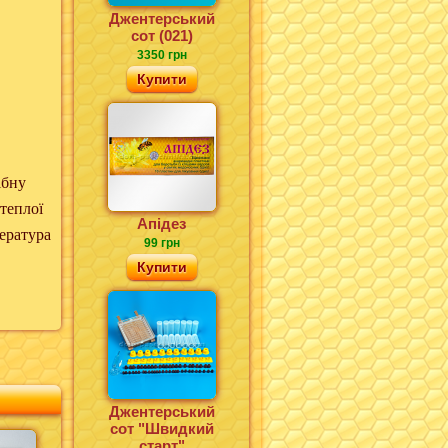
Джентерський
сот (021)
3350 грн
Купити
ібну
 теплої
Апідез
пература
99 грн
Купити
Джентерський
сот "Швидкий
старт"