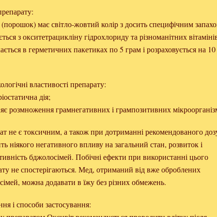
препарату:
 (порошок) має світло-жовтий колір з досить специфічним запахо
ться з окситетрацикліну гідрохлориду та різноманітних вітамінів
ється в герметичних пакетиках по 5 грам і розраховується на 10
ологічні властивості препарату:
ріостатична дія;
няє розмноження грамнегативних і грампозитивних мікроорганізм
ат не є токсичним, а також при дотриманні рекомендованого до
ть ніякого негативного впливу на загальний стан, розвиток і
тивність бджолосімей. Побічні ефекти при використанні цього
ату не спостерігаються. Мед, отриманий від вже оброблених
сімей, можна додавати в їжу без різних обмежень.
ня і способи застосування:
у препаратом Оксивіт рекомендується проводити влітку після