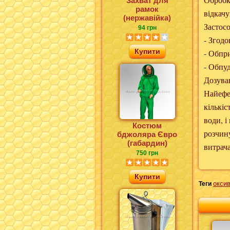
Захват для
рамок
відкачу
(нержавійка)
Застос
94 грн
- Згодо
Купити
- Обпр
- Обпу
Дозуван
Найефе
кількіс
води, і
Костюм
розчин
бджоляра Євро
(габардин)
витрача
750 грн
Купити
оксив
Теги