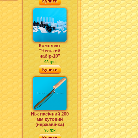
Купити
Комплект
"Чеський
набір-10"
98 грн
Купити
Ніж пасічний 200
мм кутовий
(нержавійка)
96 грн
Купити