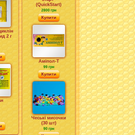
(QuickStart)
2800 грн
Купити
циклін
ид 2 г
и
Аміпол-Т
99 грн
Купити
ан
Чеські мисочки
(30 шт)
и
90 грн