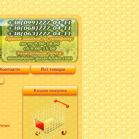
Контакти
Всі товари
Кошик покупок
личии
н