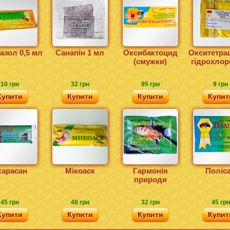
азол 0,5 мл
Санапін 1 мл
Оксибактоцид
Окситетра
(смужки)
гідрохлор
10 грн
32 грн
95 грн
9 грн
Купити
Купити
Купити
Купит
карасан
Мікоаск
Гармонія
Поліс
природи
45 грн
48 грн
32 грн
45 грн
Купити
Купити
Купити
Купит