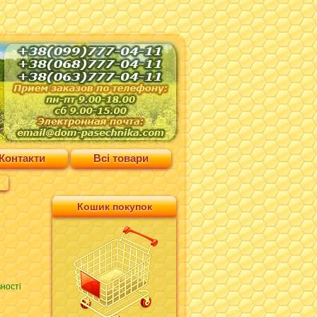
Контакти
Всі товари
Кошик покупок
ності
н