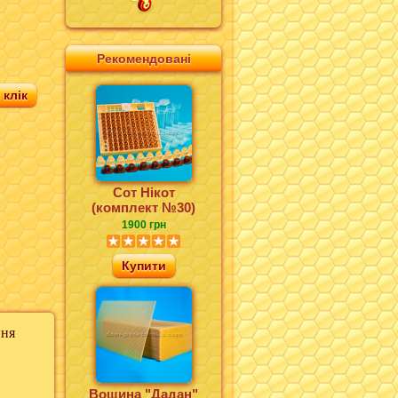
Рекомендовані
клік
Сот Нікот
(комплект №30)
1900 грн
Купити
ння
Вощина "Дадан"