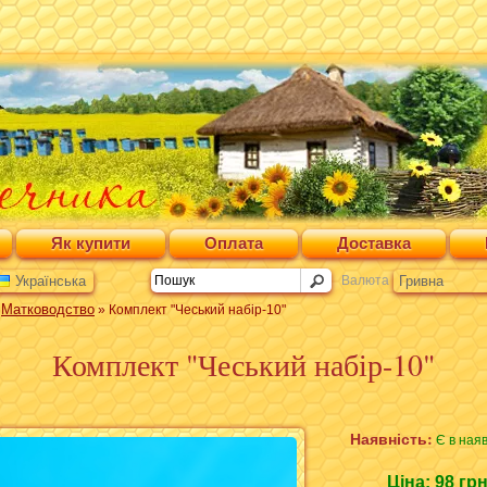
Як купити
Оплата
Доставка
Українська
Валюта
Гривна
Матководство
»
» Комплект "Чеський набір-10"
Комплект "Чеський набір-10"
Наявність:
Є в наяв
Ціна:
98 гр