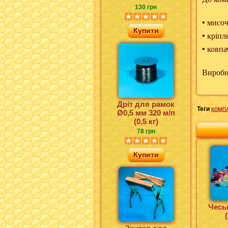
130 грн
•
мисо
Купити
•
кріпл
•
ковпа
Вироб
Дріт для рамок
компл
Теги
Ø0,5 мм 320 м/п
(0,5 кг)
78 грн
Купити
Чесь