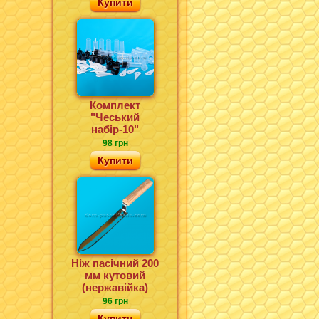
Купити
Комплект
"Чеський
набір-10"
98 грн
Купити
Ніж пасічний 200
мм кутовий
(нержавійка)
96 грн
Купити