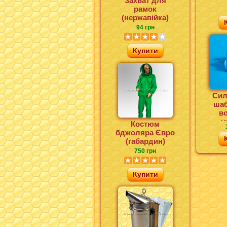
Захват для
рамок
(нержавійка)
94 грн
Купити
Сил
ша
в
м
Костюм
бджоляра Євро
(габардин)
750 грн
Купити