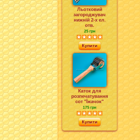
Льотковий
загороджувач
нижній 2-х ел.
отв.
25 грн
Купити
Каток для
розпечатування
сот "Їжачок"
175 грн
Купити