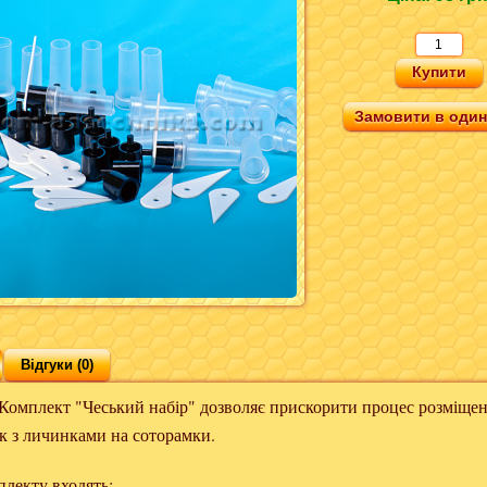
Замовити в один 
Відгуки (0)
плект
"Чеський
набір"
дозволяє прискорити
процес розміще
к
з
личинками
на
соторамки
.
плекту входять: