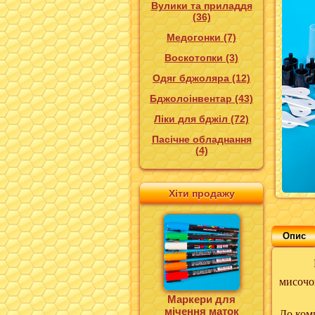
Вулики та приладдя
(36)
Медогонки (7)
Воскотопки (3)
Одяг бджоляра (12)
Бджолоінвентар (43)
Ліки для бджіл (72)
Пасічне обладнання
(4)
Хіти продажу
Опис
Ком
мисочо
Маркери для
мічення маток
До ком