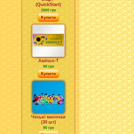
(QuickStart)
2800 грн
Купити
Аміпол-Т
99 грн
Купити
Чеські мисочки
(30 шт)
90 грн