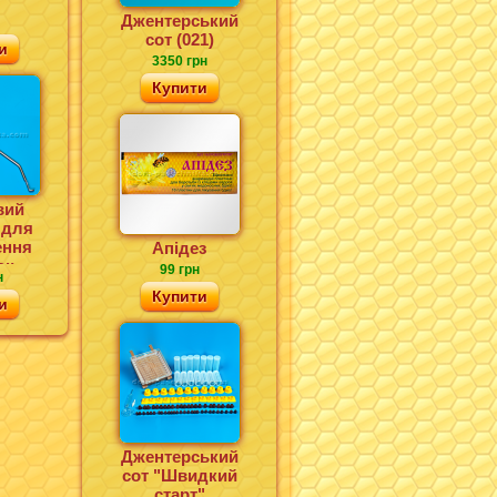
Джентерський
сот (021)
и
3350 грн
Купити
вий
 для
ення
Апідез
ок
99 грн
н
Купити
и
Джентерський
сот "Швидкий
старт"