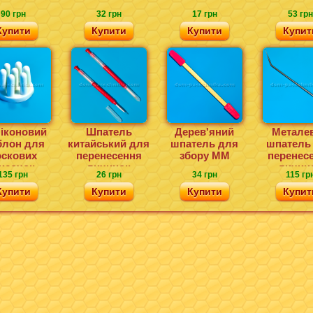
90 грн
32 грн
17 грн
53 грн
Купити
Купити
Купити
Купит
іконовий
Шпатель
Дерев'яний
Метале
блон для
китайський для
шпатель для
шпатель
оскових
перенесення
збору ММ
перенес
исочок
личинок
личин
135 грн
26 грн
34 грн
115 гр
Купити
Купити
Купити
Купит