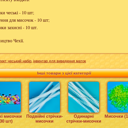
чки
чеські
- 10 шт
;
ення
для
мисочок
- 10 шт
;
чки захисні
- 10 шт.
ництво
Чехії.
ект чеський набір
інвентар для виведення маток
,
Інші товари з цієї категорії
кі мисочки
Подвійні стрічки-
Одинарні
Мисочки (1
(30 шт)
мисочки
стрічки-мисочки