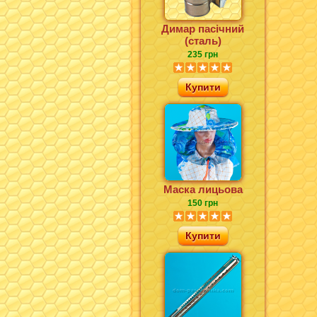
Димар пасічний
(сталь)
235 грн
Купити
Маска лицьова
150 грн
Купити