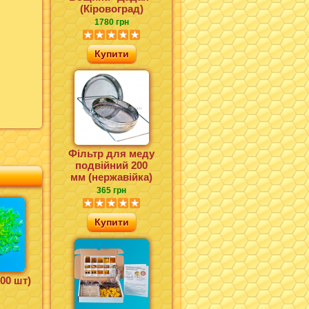
(Кіровоград)
1780 грн
Купити
Фільтр для меду
подвійний 200
мм (нержавійка)
365 грн
Купити
00 шт)