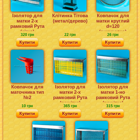
Ізолятор для
Клітинка Тітова
Ковпачок для
матки 2-х
(метал/дерево)
матки круглий
рамковий Рута
d=120
(сітка)
(оцинковка)
320 грн
22 грн
26 грн
Купити
Купити
Купити
Ковпачок для
Ізолятор для
Ізолятор для
маточника тип
матки 2-х
матки 1-но
№2
рамковий Рута
рамковий Рута
(решітка)
(решітка)
10 грн
365 грн
315 грн
Купити
Купити
Купити