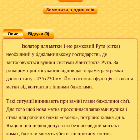
Замовити в один клік
Опис
Відгуки (0)
Ізолятор для матки 1-но рамковий Рута (сітка)
необхідний у бджільницькому господарстві, де
застосовуються вулики системи Лангстрота-Рута. За
розміром пристосування відповідає параметрам рамки
даного типу - 435x230 мм. Його основна функція - ізоляція
матки від контактів з іншими бджолами.
Такі ситуації виникають при заміні глави бджолиної сім'ї.
Для того щоб нова матка просочилася запахами вулика і
стала для робочих бджіл «своєю», потрібно кілька днів.
Якщо в цей період допустити безпосередній контакт
комах, бджоли можуть убити «непрохану гостю».