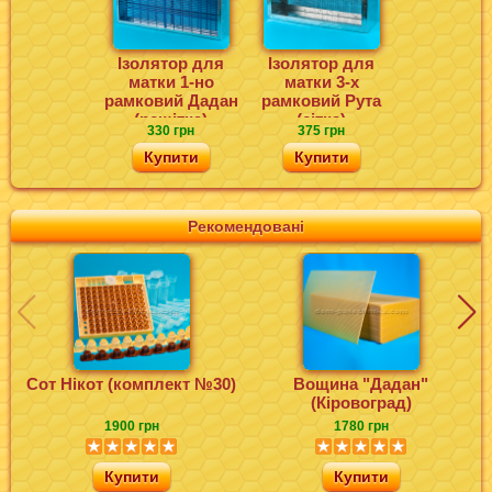
Ізолятор для
Ізолятор для
матки 1-но
матки 3-х
рамковий Дадан
рамковий Рута
(решітка)
(сітка)
330 грн
375 грн
Купити
Купити
Рекомендовані
Сот Нікот (комплект №30)
Вощина "Дадан"
(Кіровоград)
1900 грн
1780 грн
Купити
Купити