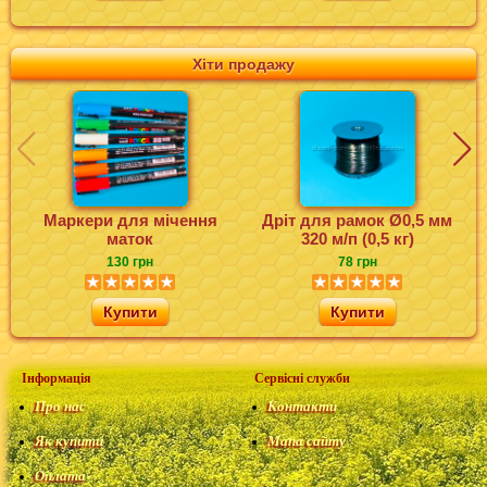
Хіти продажу
Маркери для мічення
Дріт для рамок Ø0,5 мм
маток
320 м/п (0,5 кг)
130 грн
78 грн
Купити
Купити
Інформація
Сервісні служби
Про нас
Контакти
Як купити
Мапа сайту
Оплата