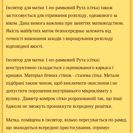
Ізолятор для матки 1-но рамковий Рута (сітка) також
застосовується для отримання розплоду, однакового за
віком. Дана вимога важлива при заняттях матководством.
Якість майбутніх маток безпосередньо залежить від
точності виконання заходів з вирощування розплоду
відповідної якості.
Ізолятор для матки 1-но рамковий Рута (сітка)
конструктивно складається з оцинкованого каркаса і
кришки. Матеріал бічних стінок - сталева сітка. Метали
підібрані таким чином, щоб виключити окислення і не
допустити порушення внутрішнього мікроклімату у
вулику. Діаметр комірок сітки розрахований так, що інші
бджоли не зможуть проникнути всередину решітки.
Матка, поміщена в ізолятор, вільно пересувається по рамці,
що знаходиться всередині пристосування, отримує