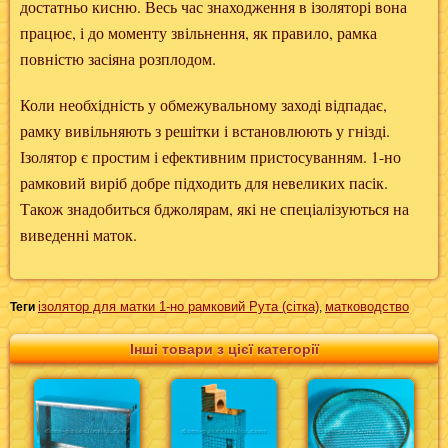
достатньо кисню. Весь час знаходження в ізоляторі вона
працює, і до моменту звільнення, як правило, рамка
повністю засіяна розплодом.
Коли необхідність у обмежувальному заході відпадає,
рамку вивільняють з решітки і встановлюють у гнізді.
Ізолятор є простим і ефективним пристосуванням. 1-но
рамковий виріб добре підходить для невеликих пасік.
Також знадобиться бджолярам, ​​які не спеціалізуються на
виведенні маток.
ізолятор для матки 1-но рамковий Рута (сітка)
матководство
Теги
,
Інші товари з цієї категорії