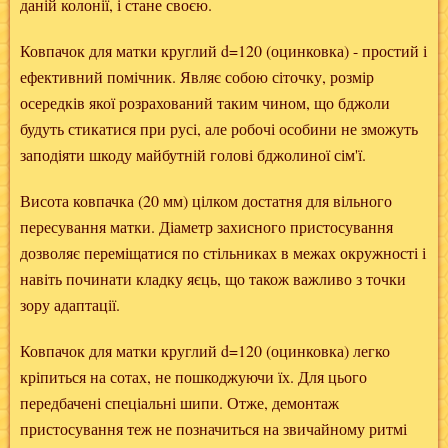
даній колонії, і стане своєю.
Ковпачок для матки круглий d=120 (оцинковка) - простий і
ефективний помічник. Являє собою сіточку, розмір
осередків якої розрахований таким чином, що бджоли
будуть стикатися при русі, але робочі особини не зможуть
заподіяти шкоду майбутній голові бджолиної сім'ї.
Висота ковпачка (20 мм) цілком достатня для вільного
пересування матки. Діаметр захисного пристосування
дозволяє переміщатися по стільниках в межах окружності і
навіть починати кладку яєць, що також важливо з точки
зору адаптації.
Ковпачок для матки круглий d=120 (оцинковка) легко
кріпиться на сотах, не пошкоджуючи їх. Для цього
передбачені спеціальні шипи. Отже, демонтаж
пристосування теж не позначиться на звичайному ритмі