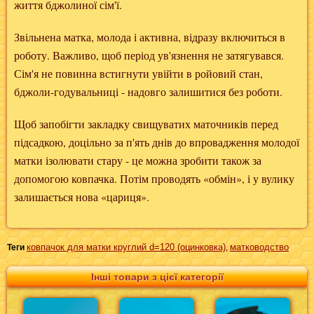
життя бджолиної сім'ї.
Звільнена матка, молода і активна, відразу включиться в
роботу. Важливо, щоб період ув'язнення не затягувався.
Сім'я не повинна встигнути увійти в ройовий стан,
бджоли-годувальниці - надовго залишитися без роботи.
Щоб запобігти закладку свищуватих маточників перед
підсадкою, доцільно за п'ять днів до впровадження молодої
матки ізолювати стару - це можна зробити також за
допомогою ковпачка. Потім проводять «обмін», і у вулику
залишається нова «цариця».
ковпачок для матки круглий d=120 (оцинковка)
матководство
Теги
,
Інші товари з цієї категорії