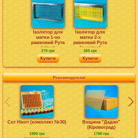
Ізолятор для
Ізолятор для
матки 1-но
матки 2-х
рамковий Рута
рамковий Рута
(сітка)
(решітка)
270 грн
365 грн
Купити
Купити
Рекомендовані
Сот Нікот (комплект №30)
Вощина "Дадан"
(Кіровоград)
1900 грн
1780 грн