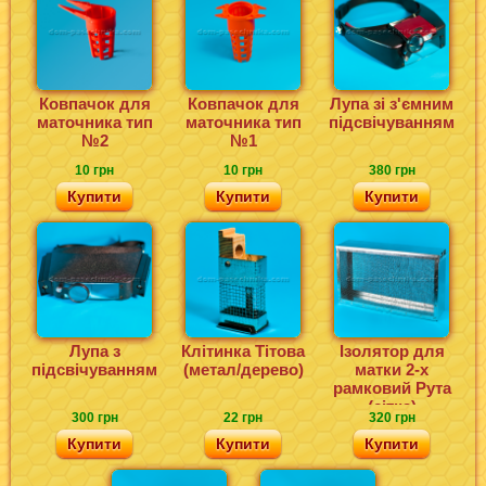
Ковпачок для
Ковпачок для
Лупа зі з'ємним
маточника тип
маточника тип
підсвічуванням
№2
№1
10 грн
10 грн
380 грн
Купити
Купити
Купити
Лупа з
Клітинка Тітова
Ізолятор для
підсвічуванням
(метал/дерево)
матки 2-х
рамковий Рута
(сітка)
300 грн
22 грн
320 грн
Купити
Купити
Купити