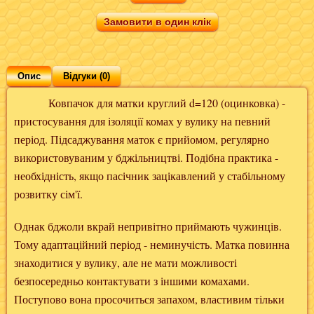
Замовити в один клік
Опис
Відгуки (0)
Ковпачок для матки круглий d=120 (оцинковка) -
пристосування для ізоляції комах у вулику на певний
період. Підсаджування маток є прийомом, регулярно
використовуваним у бджільництві. Подібна практика -
необхідність, якщо пасічник зацікавлений у стабільному
розвитку сім'ї.
Однак бджоли вкрай непривітно приймають чужинців.
Тому адаптаційний період - неминучість. Матка повинна
знаходитися у вулику, але не мати можливості
безпосередньо контактувати з іншими комахами.
Поступово вона просочиться запахом, властивим тільки