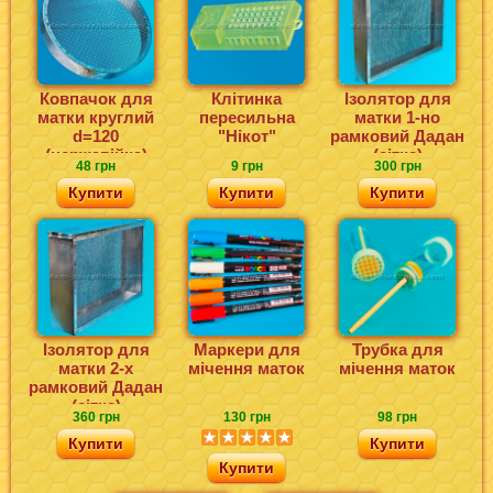
Ковпачок для
Клітинка
Ізолятор для
матки круглий
пересильна
матки 1-но
d=120
"Нікот"
рамковий Дадан
(нержавійка)
(сітка)
48 грн
9 грн
300 грн
Купити
Купити
Купити
Ізолятор для
Маркери для
Трубка для
матки 2-х
мічення маток
мічення маток
рамковий Дадан
(сітка)
360 грн
130 грн
98 грн
Купити
Купити
Купити