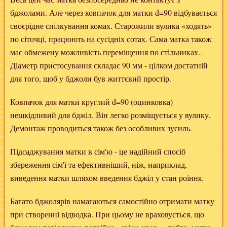
бджолами. Але через ковпачок для матки d=90 відбувається
своєрідне спілкування комах. Старожили вулика «ходять»
по сіточці, працюють на сусідніх сотах. Сама матка також
має обмежену можливість переміщення по стільниках.
Діаметр пристосування складає 90 мм - цілком достатній
для того, щоб у бджоли був життєвий простір.
Ковпачок для матки круглий d=90 (оцинковка)
нешкідливий для бджіл. Він легко розміщується у вулику.
Демонтаж проводиться також без особливих зусиль.
Підсаджування матки в сім'ю - це надійний спосіб
збереження сім'ї та ефективніший, ніж, наприклад,
виведення матки шляхом введення бджіл у стан роїння.
Багато бджолярів намагаються самостійно отримати матку
при створенні відводка. При цьому не враховується, що