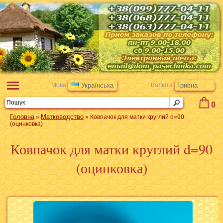
Мова
Українська
Валюта
Гривна
0
Головна
Матководство
»
» Ковпачок для матки круглий d=90
(оцинковка)
Ковпачок для матки круглий d=90
(оцинковка)