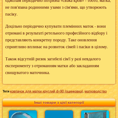
бджолам періодично потрібна «свіжа кров» - тобто, матка,
не пов'язана родинними узами з сім'ями, що утворюють
пасіку.
Доцільно періодично купувати племінних маток - вони
отримані в результаті ретельного професійного відбору і
представляють конкретну породу. Таке оновлення
сприятливо впливає на розвиток сімей і пасіки в цілому.
Також відсутній ризик загибелі сім'ї у разі невдалого
експерименту з отриманням матки або закладанням
свищуватого маточника.
ковпачок для матки круглий d=90 (оцинковка)
матководство
Теги
,
Інші товари з цієї категорії