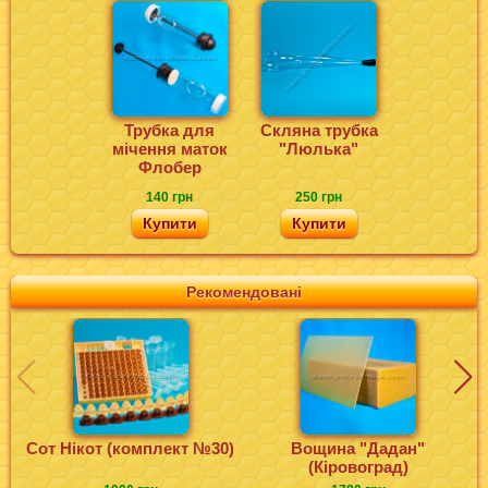
Трубка для
Скляна трубка
мічення маток
"Люлька"
Флобер
140 грн
250 грн
Купити
Купити
Рекомендовані
Сот Нікот (комплект №30)
Вощина "Дадан"
(Кіровоград)