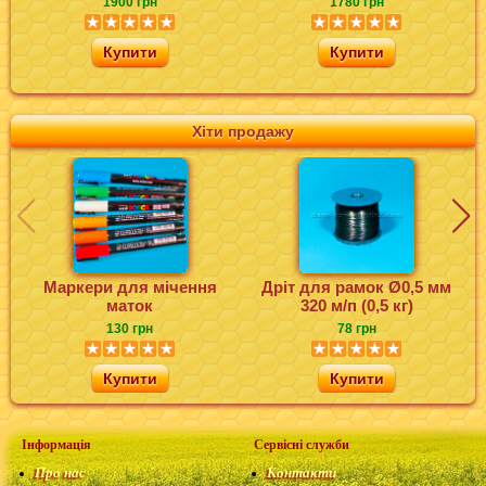
1900 грн
1780 грн
Купити
Купити
Хіти продажу
Маркери для мічення
Дріт для рамок Ø0,5 мм
маток
320 м/п (0,5 кг)
130 грн
78 грн
Купити
Купити
Інформація
Сервісні служби
Про нас
Контакти