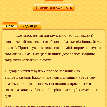
Замовити в один клік
Опис
Відгуки (0)
Ковпачок для матки круглий d=90 (оцинковка)
призначений для тимчасової ізоляції матки від інших бджіл
колонії. Пристосування являє собою мініатюрне «ситечко»
заввишки 20 мм. Спеціальні шипи дозволяють надійно
закріпити ковпачок на сотах.
Підсадка матки у вулик - процес надзвичайно
відповідальний. Бджоли повинні сприйняти нову главу
сім'ї як свою. Для цього матка повинна просочитися
звичним запахом. Зазвичай період адаптації займає кілька
днів.
Весь цей час матка безпосередньо не контактує з