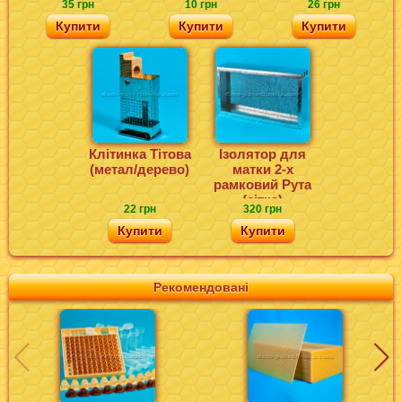
35 грн
10 грн
26 грн
Купити
Купити
Купити
Клітинка Тітова
Ізолятор для
(метал/дерево)
матки 2-х
рамковий Рута
(сітка)
22 грн
320 грн
Купити
Купити
Рекомендовані