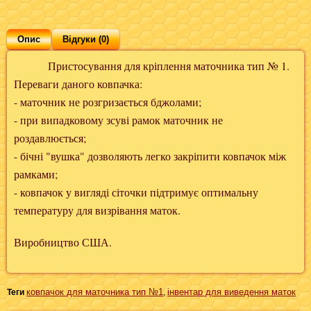
Опис
Відгуки (0)
Пристосування для кріплення маточника тип № 1.
Переваги даного ковпачка:
- маточник не розгризається бджолами;
- при випадковому зсуві рамок маточник не
роздавлюється;
- бічні "вушка" дозволяють легко закріпити ковпачок між
рамками;
- ковпачок у вигляді сіточки підтримує оптимальну
температуру для визрівання маток.
Виробництво США.
ковпачок для маточника тип №1
інвентар для виведення маток
Теги
,