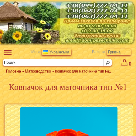
Мова
Українська
Валюта
Гривна
0
Головна
Матководство
»
» Ковпачок для маточника тип №1
Ковпачок для маточника тип №1