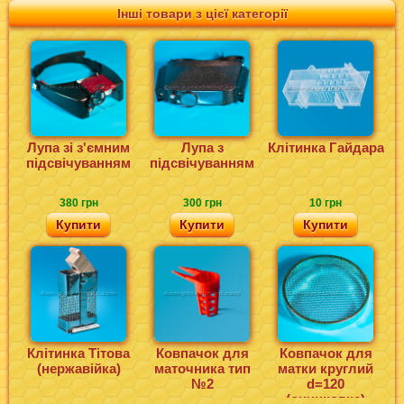
Інші товари з цієї категорії
Лупа зі з'ємним
Лупа з
Клітинка Гайдара
підсвічуванням
підсвічуванням
380 грн
300 грн
10 грн
Купити
Купити
Купити
Клітинка Тітова
Ковпачок для
Ковпачок для
(нержавійка)
маточника тип
матки круглий
№2
d=120
(оцинковка)