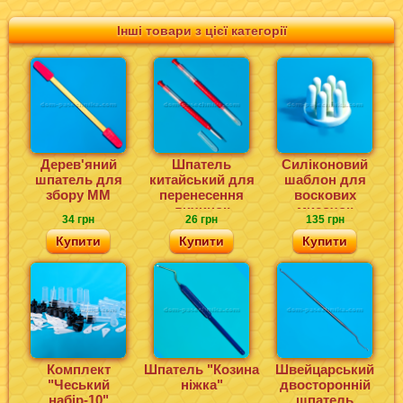
Інші товари з цієї категорії
Дерев'яний
Шпатель
Силіконовий
шпатель для
китайський для
шаблон для
збору ММ
перенесення
воскових
личинок
мисочок
34 грн
26 грн
135 грн
Купити
Купити
Купити
Комплект
Шпатель "Козина
Швейцарський
"Чеський
ніжка"
двосторонній
набір-10"
шпатель