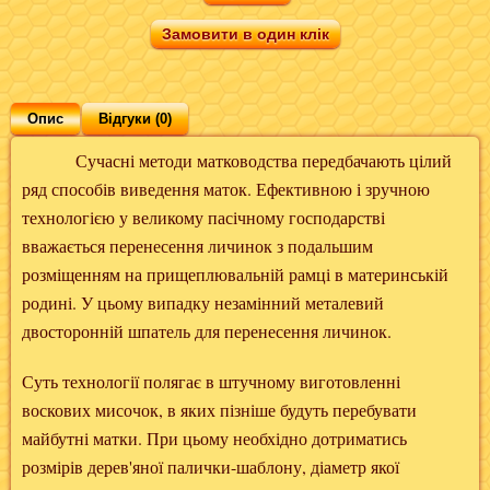
Замовити в один клік
Опис
Відгуки (0)
Сучасні методи матководства передбачають цілий
ряд способів виведення маток. Ефективною і зручною
технологією у великому пасічному господарстві
вважається перенесення личинок з подальшим
розміщенням на прищеплювальній рамці в материнській
родині. У цьому випадку незамінний металевий
двосторонній шпатель для перенесення личинок.
Суть технології полягає в штучному виготовленні
воскових мисочок, в яких пізніше будуть перебувати
майбутні матки. При цьому необхідно дотриматись
розмірів дерев'яної палички-шаблону, діаметр якої