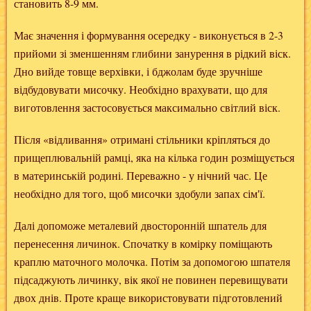
становить 8-9 мм.
Має значення і формування осередку - виконується в 2-3
прийоми зі зменшенням глибини занурення в рідкий віск.
Дно вийде товще верхівки, і бджолам буде зручніше
відбудовувати мисочку. Необхідно врахувати, що для
виготовлення застосовується максимально світлий віск.
Після «відливання» отримані стільники кріпляться до
прищеплювальній рамці, яка на кілька годин розміщується
в материнській родині. Переважно - у нічний час. Це
необхідно для того, щоб мисочки здобули запах сім'ї.
Далі допоможе металевий двосторонній шпатель для
перенесення личинок. Спочатку в комірку поміщають
краплю маточного молочка. Потім за допомогою шпателя
підсаджують личинку, вік якої не повинен перевищувати
двох днів. Проте краще використовувати підготовлений