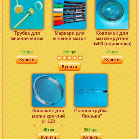
Трубка для
Маркери для
Ковпачок для
мічення маток
мічення маток
матки круглий
d=90 (оцинковка)
98 грн
130 грн
25 грн
Купити
Купити
Купити
Ковпачок для
Скляна трубка
матки круглий
"Люлька"
d=120
(нержавійка)
48 грн
250 грн
Купити
Купити