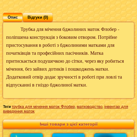
Опис
Відгуки (0)
Трубка для мічення бджолиних маток Флобер -
поліпшена конструкція з боковим отвором. Потрібне
пристосування в роботі з бджолиними матками для
початківців та професійних пасічників. Матка
притискається подушечкою до сітки, через яку робиться
мічення, без зайвих дотиків і пошкоджень матки.
Додатковий отвір додає зручності в роботі при ловлі та
відпусканні в гніздо бджолиної матки.
трубка для мічення маток Флобер
матководство
інвентар для
Теги
,
,
виведення маток
Інші товари з цієї категорії