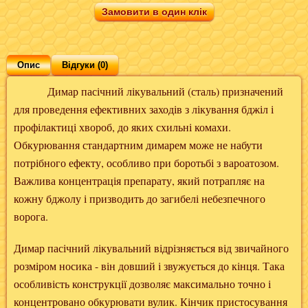
Замовити в один клік
Опис
Відгуки (0)
Димар пасічний лікувальний (сталь) призначений
для проведення ефективних заходів з лікування бджіл і
профілактиці хвороб, до яких схильні комахи.
Обкурювання стандартним димарем може не набути
потрібного ефекту, особливо при боротьбі з вароатозом.
Важлива концентрація препарату, який потрапляє на
кожну бджолу і призводить до загибелі небезпечного
ворога.
Димар пасічний лікувальний відрізняється від звичайного
розміром носика - він довший і звужується до кінця. Така
особливість конструкції дозволяє максимально точно і
концентровано обкурювати вулик. Кінчик пристосування