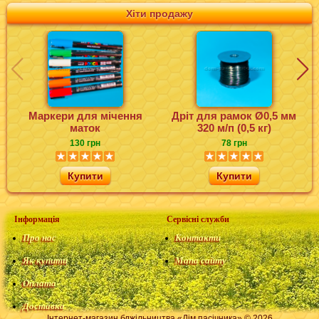
Хіти продажу
Маркери для мічення
Дріт для рамок Ø0,5 мм
маток
320 м/п (0,5 кг)
130 грн
78 грн
Купити
Купити
Інформація
Сервісні служби
Про нас
Контакти
Як купити
Мапа сайту
Оплата
Доставка
Інтернет-магазин бджільництва «Дім пасічника» © 2026