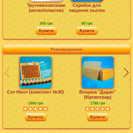
Трутневловлювач
Скребок для
(метал/пластик)
чищення льотка
305 грн
80 грн
Купити
Купити
Рекомендовані
Сот Нікот (комплект №30)
Вощина "Дадан"
(Кіровоград)
1900 грн
1780 грн
Купити
Купити