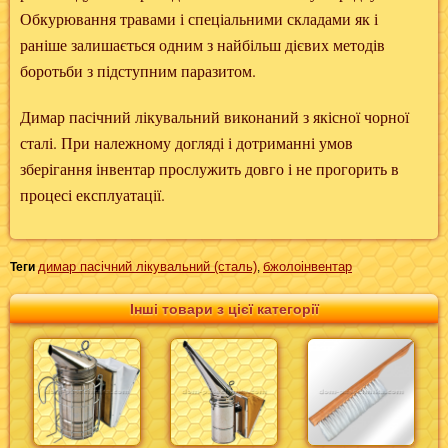
Обкурювання травами і спеціальними складами як і
раніше залишається одним з найбільш дієвих методів
боротьби з підступним паразитом.
Димар пасічний лікувальний виконаний з якісної чорної
сталі. При належному догляді і дотриманні умов
зберігання інвентар прослужить довго і не прогорить в
процесі експлуатації.
димар пасічний лікувальний (сталь)
бжолоінвентар
Теги
,
Інші товари з цієї категорії