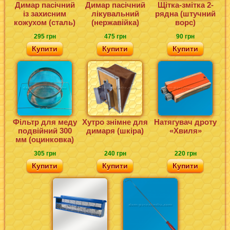
Димар пасічний
Димар пасічний
Щітка-змітка 2-
із захисним
лікувальний
рядна (штучний
кожухом (сталь)
(нержавійка)
ворс)
295 грн
475 грн
90 грн
Купити
Купити
Купити
Фільтр для меду
Хутро знімне для
Натягувач дроту
подвійний 300
димаря (шкіра)
«Хвиля»
мм (оцинковка)
305 грн
240 грн
220 грн
Купити
Купити
Купити