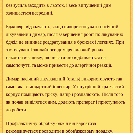
без зусиль заходить в льоток, і весь випущений дим
залишається всередині.
Бджолярі відзначають, якщо використовувати пасічний
лікувальний димар, після завершення робіт по лікуванню
бджіл не виникає роздратування в бронхах і легенях. При
застосуванні звичайного димаря високий ризик
наковтатися диму, що негативно відбивається на
самопочутті та може привести до алергічної реакції.
Димар пасічний лікувальний (сталь) використовують так
само, як і стандартний інвентар. У внутрішній гратчастий
корпус поміщають тріску, папір і розпалюють. Після того
як почав виділятися дим, додають препарат і приступають
до роботи.
Профілактичну обробку бджіл від вароатоза
рекомендується проводити в обов'язковому порядку.