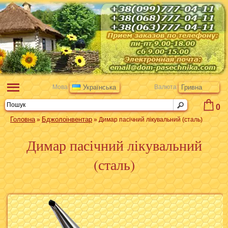
Мова
Українська
Валюта
Гривна
0
Головна
Бджолоінвентар
»
» Димар пасічний лікувальний (сталь)
Димар пасічний лікувальний
(сталь)