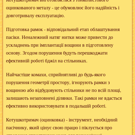
оцинкованого металу - це обумовлює його надійність і
довготривалу експлуатацію.
Підготовка рамок - відповідальний етап облаштування
пасіки. Неналежний натяг нитки може привести до
ускладнень при імплантації вощини в підготовлену
основу. Згодом порушення будуть перешкоджати
ефективній роботі бджіл на стільниках.
Найчастіше комахи, сприйнятливі до будь-якого
порушення геометрії простору, ігнорують рамки з
вощиною або відбудовують стільники не по всій площі,
залишають незаповнені ділянки. Такі рамки не вдасться
ефективно використовувати в подальшій роботі.
Котушкотримач (оцинковка) - інструмент, необхідний
пасічнику, який цінує свою працю і піклується про