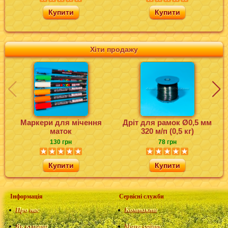
Купити
Купити
Хіти продажу
Маркери для мічення
Дріт для рамок Ø0,5 мм
маток
320 м/п (0,5 кг)
130 грн
78 грн
Купити
Купити
Інформація
Сервісні служби
Про нас
Контакти
Як купити
Мапа сайту