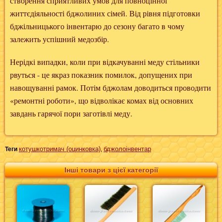
створення сприятливих умов для повноцінної
життєдіяльності бджолиних сімей. Від рівня підготовки
бджільницького інвентарю до сезону багато в чому
залежить успішний медозбір.
Нерідкі випадки, коли при відкачуванні меду стільники
рвуться - це якраз показник помилок, допущених при
навощуванні рамок. Потім бджолам доводиться проводити
«ремонтні роботи», що відволікає комах від основних
завдань гарячої пори заготівлі меду.
котушкотримач (оцинковка)
бджолоінвентар
Теги
,
Інші товари з цієї категорії