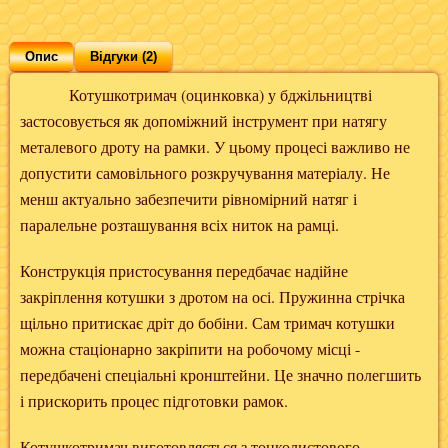
Опис
Відгуки (2)
Котушкотримач (оцинковка) у бджільництві
застосовується як допоміжний інструмент при натягу
металевого дроту на рамки. У цьому процесі важливо не
допустити самовільного розкручування матеріалу. Не
менш актуально забезпечити рівномірний натяг і
паралельне розташування всіх ниток на рамці.
Конструкція пристосування передбачає надійне
закріплення котушки з дротом на осі. Пружинна стрічка
щільно притискає дріт до бобіни. Сам тримач котушки
можна стаціонарно закріпити на робочому місці -
передбачені спеціальні кронштейни. Це значно полегшить
і прискорить процес підготовки рамок.
Котушкотримач виготовляється з тонколистового