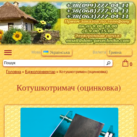
Мова
Українська
Валюта
Гривна
0
Головна
Бджолоінвентар
»
» Котушкотримач (оцинковка)
Котушкотримач (оцинковка)