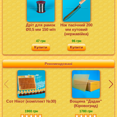
Дріт для рамок
Ніж пасічний 200
Ø0,5 мм 150 м/п
мм кутовий
(нержавійка)
47 грн
96 грн
Купити
Купити
Рекомендовані
Сот Нікот (комплект №30)
Вощина "Дадан"
(Кіровоград)
1900 грн
1780 грн