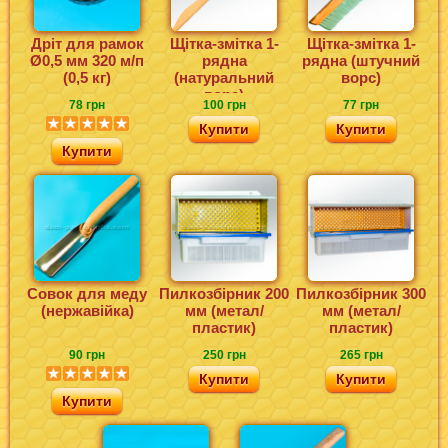
Дріт для рамок
Щітка-змітка 1-
Щітка-змітка 1-
Ø0,5 мм 320 м/п
рядна
рядна (штучний
(0,5 кг)
(натуральний
ворс)
ворс)
78 грн
100 грн
77 грн
Купити
Купити
Купити
Совок для меду
Пилкозбірник 200
Пилкозбірник 300
(нержавійка)
мм (метал/
мм (метал/
пластик)
пластик)
90 грн
250 грн
265 грн
Купити
Купити
Купити