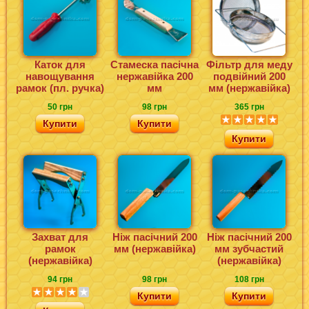
Каток для
Стамеска пасічна
Фільтр для меду
навощування
нержавійка 200
подвійний 200
рамок (пл. ручка)
мм
мм (нержавійка)
50 грн
98 грн
365 грн
Купити
Купити
Купити
Захват для
Ніж пасічний 200
Ніж пасічний 200
рамок
мм (нержавійка)
мм зубчастий
(нержавійка)
(нержавійка)
94 грн
98 грн
108 грн
Купити
Купити