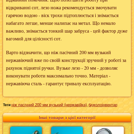
відкриванні сот, лезо ножа рекомендується змочувати
гарячою водою - віск трохи підтоплюється і знімається
набагато легше, менше налипає на метал. Що немало
важливо, знімається тонкий шар забруса - цей фактор дуже
вагомий для цілісності сот.
Варто відзначити, що ніж пасічний 200 мм вузький
нержавіючий вже по своїй конструкції зручний у роботі за
рахунок піднятої ручки. Вузьке лезо - 20 мм - дозволяє
виконувати роботи максимально точно. Матеріал -
нержавіюча сталь - гарантує тривалу експлуатацію.
ніж пасічний 200 мм вузький (нержавійка)
бджолоінвентар
Теги
,
Інші товари з цієї категорії