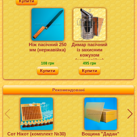
Купити
Ніж пасічний 250
Димар пасічний
мм (нержавійка)
із захисним
кожухом
(нержавійка)
108 грн
495 грн
Купити
Купити
Рекомендовані
Сот Нікот (комплект №30)
Вощина "Дадан"