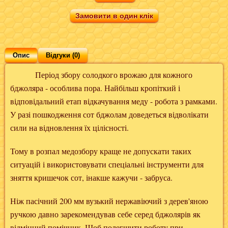
Замовити в один клік
Опис
Відгуки (0)
Період збору солодкого врожаю для кожного
бджоляра - особлива пора. Найбільш кропіткий і
відповідальний етап відкачування меду - робота з рамками.
У разі пошкодження сот бджолам доведеться відволікати
сили на відновлення їх цілісності.
Тому в розпал медозбору краще не допускати таких
ситуацій і використовувати спеціальні інструменти для
зняття кришечок сот, інакше кажучи - забруса.
Ніж пасічний 200 мм вузький нержавіючий з дерев'яною
ручкою давно зарекомендував себе серед бджолярів як
відмінний помічник. Щоб полегшити роботу при