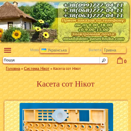
Мова
Українська
Валюта
Гривна
0
Головна
Система Нікот
»
» Касета сот Нікот
Касета сот Нікот