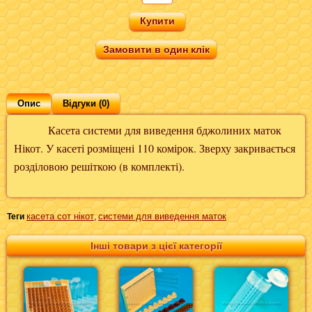
Замовити в один клік
Опис
Відгуки (0)
Касета системи для виведення бджолиних маток
Нікот. У касеті розміщені 110 комірок. Зверху закривається
розділовою решіткою (в комплекті).
касета сот нікот
системи для виведення маток
Теги
,
Інші товари з цієї категорії