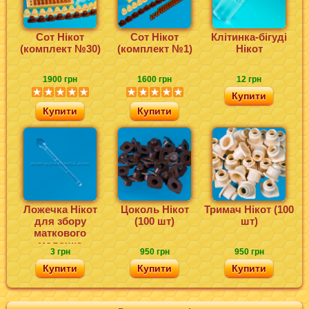
Сот Нікот
Сот Нікот
Клітинка-бігуді
(комплект №30)
(комплект №1)
Нікот
1900 грн
1600 грн
12 грн
Купити
Купити
Купити
Ложечка Нікот
Цоколь Нікот
Тримач Нікот (100
для збору
(100 шт)
шт)
маткового
молочка
3 грн
950 грн
950 грн
Купити
Купити
Купити