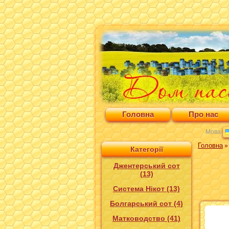
Головна
Про нас
Мова
Головна
Категорії
Джентерський сот
(13)
Система Нікот (13)
Болгарський сот (4)
Матководство (41)