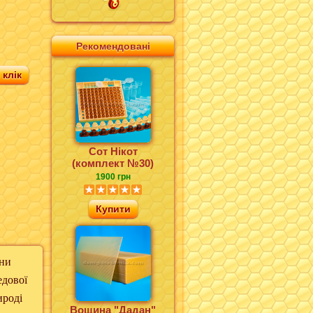
Рекомендовані
клік
Сот Нікот
(комплект №30)
1900 грн
Купити
ни
едової
ироді
Вощина "Дадан"