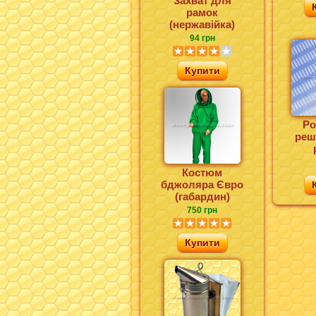
Захват для
рамок
(нержавійка)
94 грн
Купити
Ро
реші
Костюм
бджоляра Євро
(габардин)
750 грн
Купити