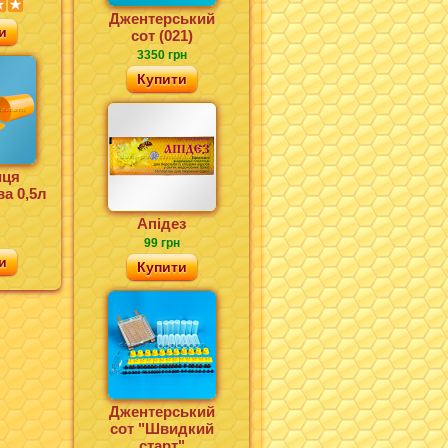
Джентерський
и
сот (021)
3350 грн
Купити
иця
а 0,5л
Апідез
99 грн
и
Купити
Джентерський
сот "Швидкий
старт"