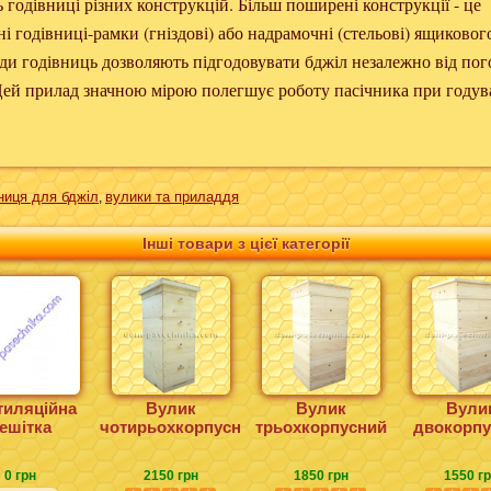
 годівниці різних конструкцій. Більш поширені конструкції - це
ні годівниці-рамки (гніздові) або надрамочні (стельові) ящиковог
иди годівниць дозволяють підгодовувати бджіл незалежно від по
Цей прилад значною мірою полегшує роботу пасічника при годув
ниця для бджіл
вулики та приладдя
,
Інші товари з цієї категорії
тиляційна
Вулик
Вулик
Вули
ешітка
чотирьохкорпусний
трьохкорпусний
двокорпу
0 грн
2150 грн
1850 грн
1550 г