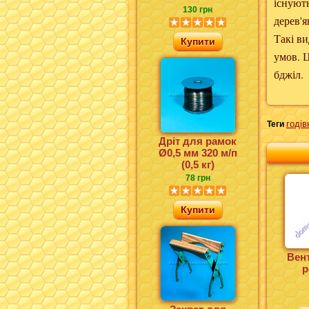
існують
130 грн
дерев'я
Такі в
Купити
умов. 
бджіл.
годів
Теги
Дріт для рамок
Ø0,5 мм 320 м/п
(0,5 кг)
78 грн
Купити
Вен
р