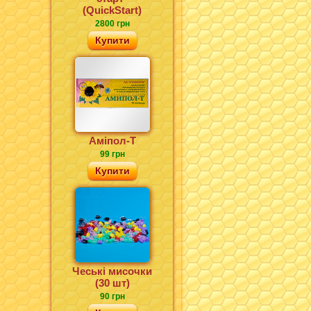
(QuickStart)
2800 грн
Купити
Аміпол-Т
99 грн
Купити
Чеські мисочки
(30 шт)
90 грн