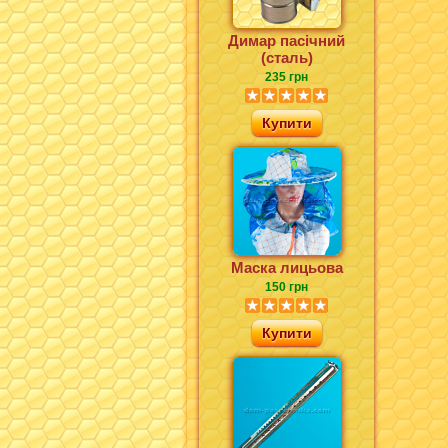
Димар пасічний
(сталь)
235 грн
Купити
Маска лицьова
150 грн
Купити