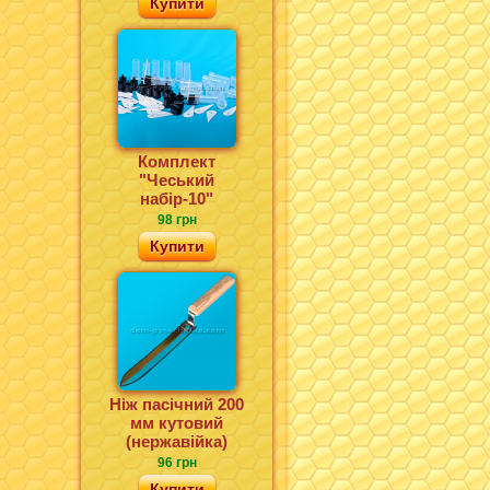
Купити
Комплект
"Чеський
набір-10"
98 грн
Купити
Ніж пасічний 200
мм кутовий
(нержавійка)
96 грн
Купити