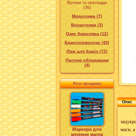
Вулики та приладдя
(36)
Медогонки (7)
Воскотопки (3)
Одяг бджоляра (12)
Бджолоінвентар (43)
Ліки для бджіл (72)
Пасічне обладнання
(4)
Хіти продажу
Опис
Годівн
зацукро
маси, а
Маркери для
мічення маток