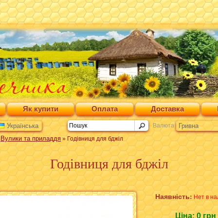
Як купити
Оплата
Доставка
Українська
Валюта
Гривна
Вулики та приладдя
»
» Годівниця для бджіл
Годівниця для бджіл
Наявність:
Нет в на
Ціна:
0 грн