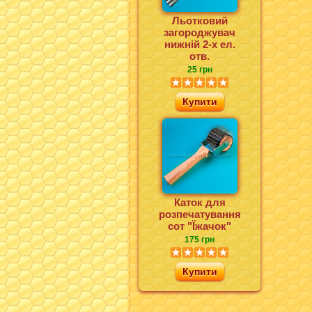
Льотковий
загороджувач
нижній 2-х ел.
отв.
25 грн
Купити
Каток для
розпечатування
сот "Їжачок"
175 грн
Купити