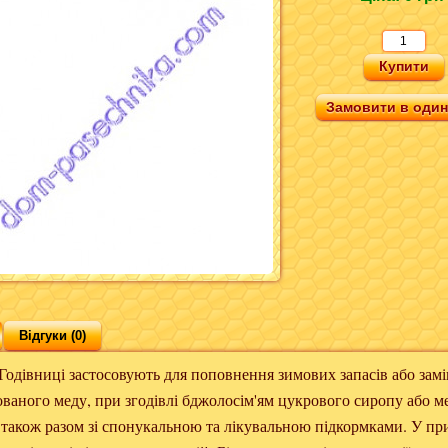
Замовити в один 
Відгуки (0)
иці застосовують для поповнення зимових запасів або замі
ваного меду, при згодівлі бджолосім'ям цукрового сиропу або м
 також разом зі спонукальною та лікувальною підкормками. У пр