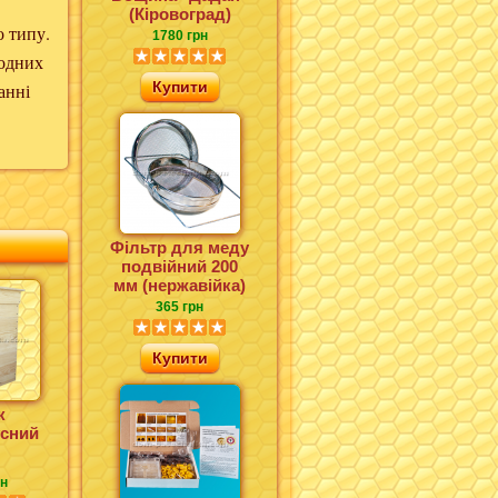
(Кіровоград)
о типу.
1780 грн
годних
Купити
анні
Фільтр для меду
подвійний 200
мм (нержавійка)
365 грн
Купити
к
сний
рн