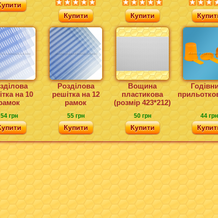
Купити
Купити
Купити
Купит
зділова
Розділова
Вощина
Годівн
тка на 10
решітка на 12
пластикова
прильотков
рамок
рамок
(розмір 423*212)
54 грн
55 грн
50 грн
44 грн
Купити
Купити
Купити
Купит