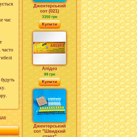
ується
Джентерський
сот (021)
3350 грн
же час
Купити
е
, часто
гибелі
Апідез
99 грн
 будуть
Купити
ку.
ору.
ддя
Джентерський
сот "Швидкий
старт"