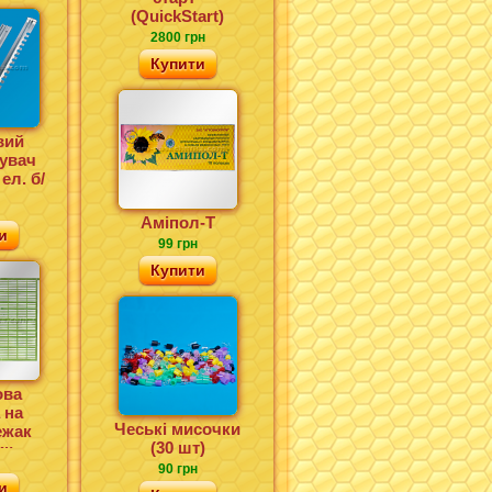
(QuickStart)
2800 грн
Купити
вий
увач
ел. б/
Аміпол-Т
и
99 грн
Купити
ова
 на
Чеські мисочки
ежак
(30 шт)
ик,
5)
90 грн
и