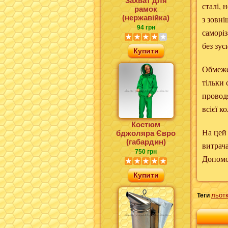
Захват для
сталі,
рамок
(нержавійка)
з зовн
94 грн
саморіз
без зу
Купити
Обмеже
тільки 
проводя
всієї ко
Костюм
На цей
бджоляра Євро
(габардин)
витрач
750 грн
Допомо
Купити
льотк
Теги