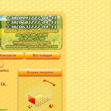
Контакти
Всі товари
авійка)
Кошик покупок
нк.
ності