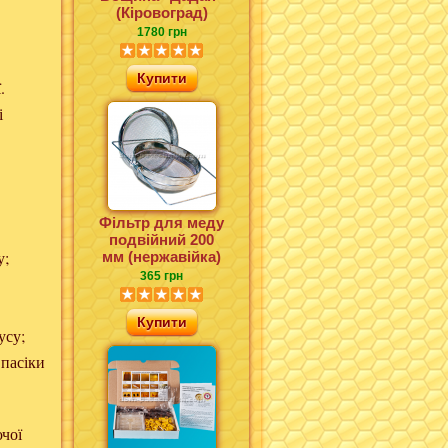
(Кіровоград)
1780 грн
Купити
.
і
Фільтр для меду
подвійний 200
у;
мм (нержавійка)
365 грн
Купити
усу;
 пасіки
чої