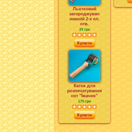
Льотковий
загороджувач
нижній 2-х ел.
отв.
25 грн
Купити
Каток для
розпечатування
сот "Їжачок"
175 грн
Купити