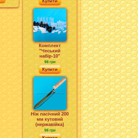
Купити
Комплект
"Чеський
набір-10"
98 грн
Купити
Ніж пасічний 200
мм кутовий
(нержавійка)
96 грн
Купити