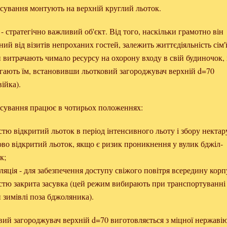
сування монтують на верхній круглий льоток.
- стратегічно важливий об'єкт. Від того, наскільки грамотно він
ий від візитів непроханих гостей, залежить життєдіяльність сім'ї
витрачають чимало ресурсу на охорону входу в свій будиночок, 
гають їм, встановивши льотковий загороджувач верхній d=70
ійка).
сування працює в чотирьох положеннях:
стю відкритий льоток в період інтенсивного льоту і збору нектар
ово відкритий льоток, якщо є ризик проникнення у вулик бджіл-
к;
ляція - для забезпечення доступу свіжого повітря всередину корп
істю закрита засувка (цей режим вибирають при транспортуванні
 зимівлі поза бджоляника).
вий загороджувач верхній d=70 виготовляється з міцної нержавію