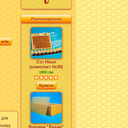
н
Рекомендовані
клік
Сот Нікот
(комплект №30)
1900 грн
Купити
 для
назад.
Вощина "Дадан"