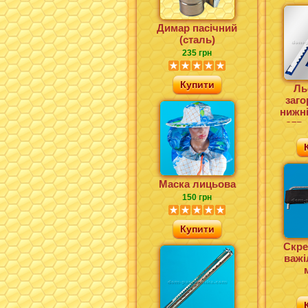
Димар пасічний
(сталь)
235 грн
Купити
Ль
заг
нижні
отв.
Маска лицьова
150 грн
Купити
Скре
важі