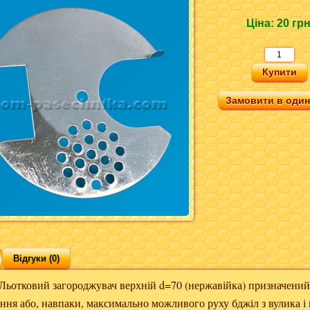
Ціна:
20 гр
Замовити в один 
Відгуки (0)
вий загороджувач верхній d=70 (нержавійка) призначений
ня або, навпаки, максимально можливого руху бджіл з вулика і 