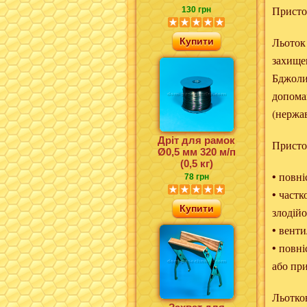
Присто
130 грн
Купити
Льоток 
захищен
Бджоли 
допома
(нержав
Дріт для рамок
Присто
Ø0,5 мм 320 м/п
(0,5 кг)
• повні
78 грн
• частк
Купити
злодійо
• венти
• повн
або при
Льотко