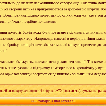
 несхильної до впливу навколишнього середовища. Пластина монт
ішньої сторони вулика і прикріплюється за допомогою шурупа або
а. Вона повинна щільно прилягати до стінки корпусу, але в той 
силь приймати потрібне положення.
ння польотів бджіл може бути пов'язано з різними причинами, н
сезонного характеру. Наприклад, навесні в період цвітіння злаків
ть обробку полів різними хімікатами, які можуть привести до за
лонії.
 час льот обмежують, виставляючи режим вентиляції. Так комахи
ати менше зусиль на підтримку комфортного мікроклімату у вули
га бджолам завжди обертається вдячністю - збільшенням медозб
овий загороджувач верхній 4-х функ. d=70 (нержавійка)
вулики та прила
,
Інші товари з цієї категорії