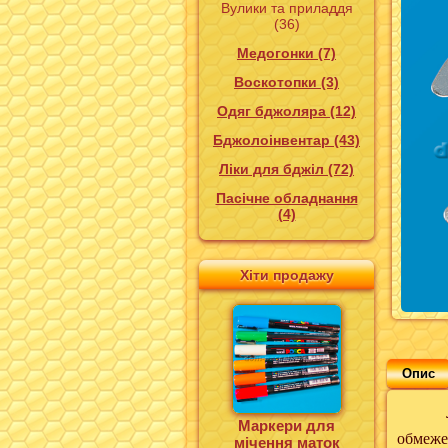
Вулики та приладдя
(36)
Медогонки (7)
Воскотопки (3)
Одяг бджоляра (12)
Бджолоінвентар (43)
Ліки для бджіл (72)
Пасічне обладнання
(4)
Хіти продажу
Опис
Льотко
Маркери для
обмежен
мічення маток