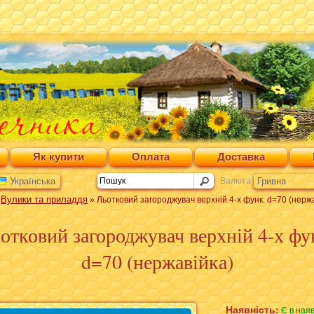
Як купити
Оплата
Доставка
Українська
Валюта
Гривна
Вулики та приладдя
»
» Льотковий загороджувач верхній 4-х функ. d=70 (нерж
отковий загороджувач верхній 4-х фу
d=70 (нержавійка)
Наявність:
Є в наяв