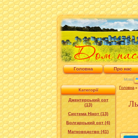
Головна
Про нас
Мова
Головна
Категорії
Джентерський сот
Ль
(13)
Система Нікот (13)
Болгарський сот (4)
Матководство (41)