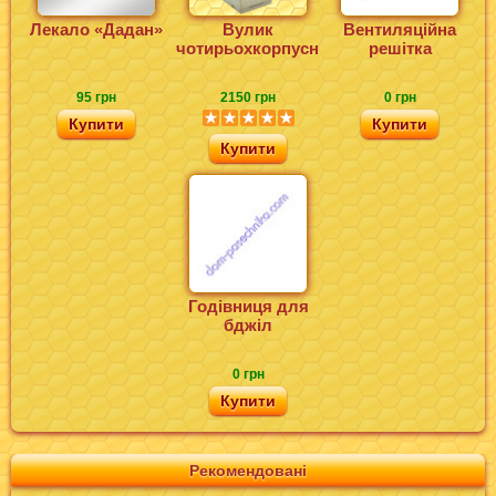
Лекало «Дадан»
Вулик
Вентиляційна
чотирьохкорпусний
решітка
95 грн
2150 грн
0 грн
Купити
Купити
Купити
Годівниця для
бджіл
0 грн
Купити
Рекомендовані