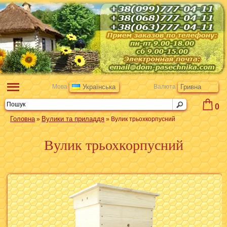
Мова
Українська
Валюта
Гривна
0
Головна
Вулики та приладдя
»
» Вулик трьохкорпусний
Вулик трьохкорпусний