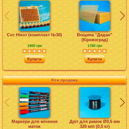
Сот Нікот (комплект №30)
Вощина "Дадан"
(Кіровоград)
1900 грн
1780 грн
Купити
Купити
Хіти продажу
Маркери для мічення
Дріт для рамок Ø0,5 мм
маток
320 м/п (0,5 кг)