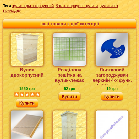
вулик трьохкорпусний
багатокорпусні вулики
вулики та
Теги
,
,
приладдя
Інші товари з цієї категорії
Вулик
Розділова
Льотковий
двокорпусний
решітка на
загороджувач
вулик-лежак
верхній 4-х функ.
(пластик,
d=70 (полімер)
1550 грн
52 грн
19 грн
460х325)
Купити
Купити
Купити