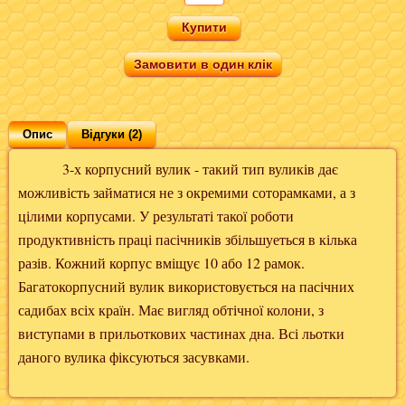
Замовити в один клік
Опис
Відгуки (2)
3-х корпусний вулик - такий тип вуликів дає
можливість займатися не з окремими соторамками, а з
цілими корпусами. У результаті такої роботи
продуктивність праці пасічників збільшуеться в кілька
разів. Кожний корпус вміщує 10 або 12 рамок.
Багатокорпусний вулик використовується на пасічних
садибах всіх країн. Має вигляд обтічної колони, з
виступами в прильоткових частинах дна. Всі льотки
даного вулика фіксуються засувками.