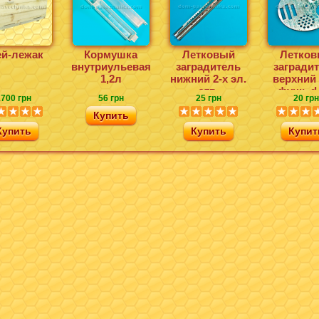
ей-лежак
Кормушка
Летковый
Летков
внутриульевая
заградитель
загради
1,2л
нижний 2-х эл.
верхний 
отв.
функ. d
700 грн
56 грн
25 грн
20 грн
Купить
Купить
Купить
Купит