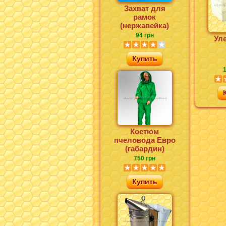
Захват для
рамок
(нержавейка)
94 грн
Ул
Купить
1
Костюм
пчеловода Евро
(габардин)
750 грн
Купить