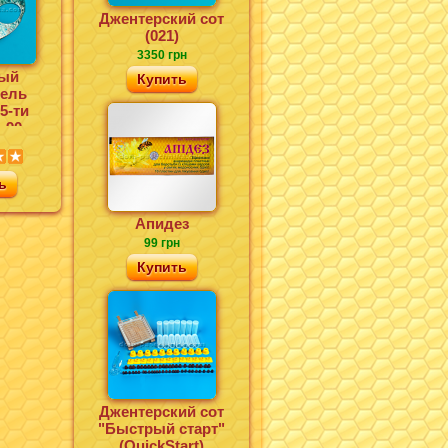
Джентерский сот
(021)
3350 грн
ый
Купить
тель
5-ти
=90
ь
Апидез
99 грн
Купить
Джентерский сот
"Быстрый старт"
(QuickStart)