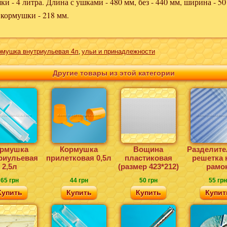
и - 4 литра. Длина с ушками - 480 мм, без - 440 мм, ширина - 50
 кормушки - 218 мм.
рмушка внутриульевая 4л
ульи и принадлежности
,
Другие товары из этой категории
рмушка
Кормушка
Вощина
Разделите
риульевая
прилетковая 0,5л
пластиковая
решетка 
2,5л
(размер 423*212)
рамо
65 грн
44 грн
50 грн
55 грн
Купить
Купить
Купить
Купит