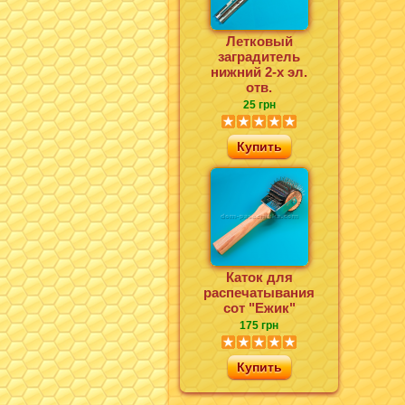
Летковый
заградитель
нижний 2-х эл.
отв.
25 грн
Купить
Каток для
распечатывания
сот "Ежик"
175 грн
Купить