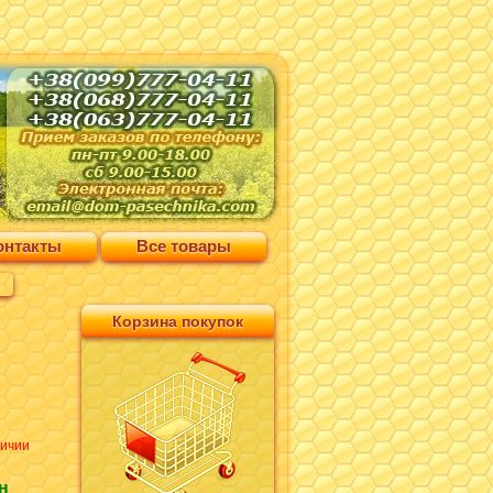
онтакты
Все товары
Корзина покупок
личии
н