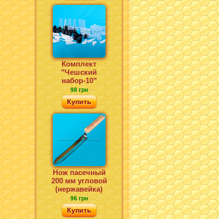
Комплект
"Чешский
набор-10"
98 грн
Купить
Нож пасечный
200 мм угловой
(нержавейка)
96 грн
Купить