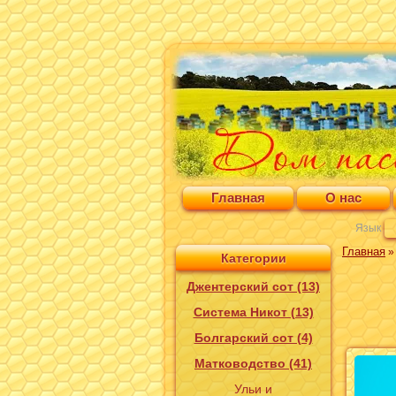
Главная
О нас
Язык
Главная
Категории
Джентерский сот (13)
Система Никот (13)
Болгарский сот (4)
Матководство (41)
Ульи и