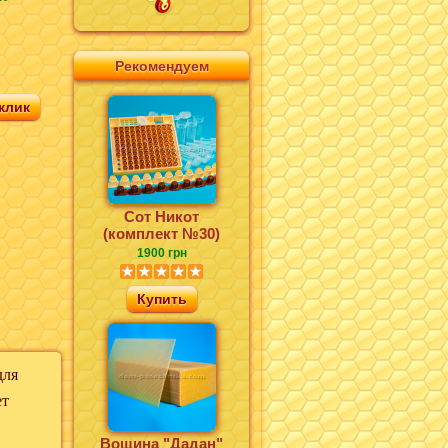
Рекомендуем
клик
Сот Никот
(комплект №30)
1900 грн
Купить
для
ет
Вощина "Дадан"