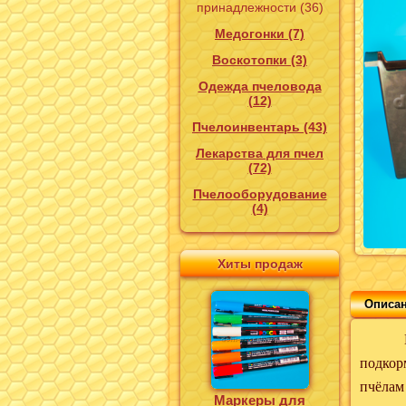
принадлежности (36)
Медогонки (7)
Воскотопки (3)
Одежда пчеловода
(12)
Пчелоинвентарь (43)
Лекарства для пчел
(72)
Пчелооборудование
(4)
Хиты продаж
Описа
Кормуш
подкор
пчёлам
Маркеры для