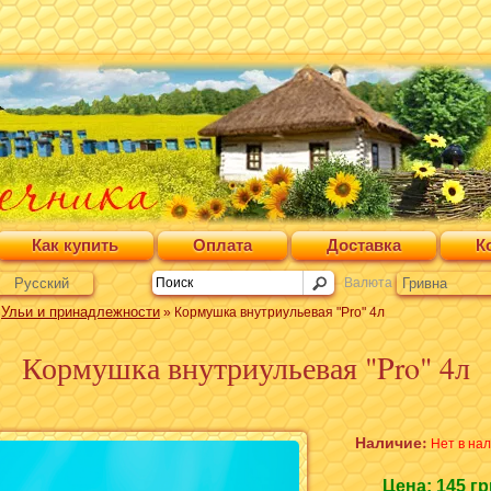
Как купить
Оплата
Доставка
К
Русский
Валюта
Гривна
Ульи и принадлежности
»
» Кормушка внутриульевая "Pro" 4л
Кормушка внутриульевая "Pro" 4л
Наличие:
Нет в на
Цена:
145 гр