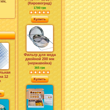
 мм,
(Кировоград)
1780 грн
Купить
Фильтр для меда
двойной 200 мм
(нержавейка)
365 грн
льная
на 12
Купить
к
ь