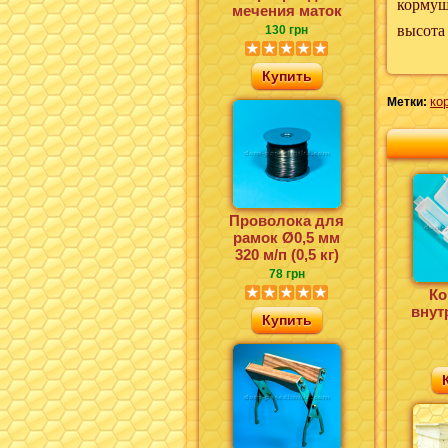
кормушк
мечения маток
высота
130 грн
Купить
ко
Метки:
Проволока для
рамок Ø0,5 мм
320 м/п (0,5 кг)
78 грн
Ко
внут
Купить