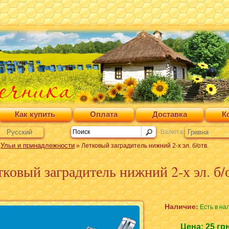
Как купить
Оплата
Доставка
К
Русский
Валюта
Гривна
Ульи и принадлежности
»
» Летковый заградитель нижний 2-х эл. б/отв.
ковый заградитель нижний 2-х эл. б/
Наличие:
Есть в на
Цена:
25 гр