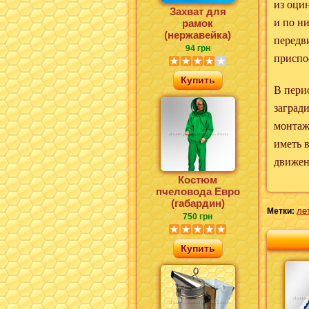
из оци
Захват для
и по ни
рамок
(нержавейка)
передв
94 грн
приспо
Купить
В пери
загради
монтаж
иметь 
движен
Костюм
пчеловода Евро
(габардин)
ле
Метки:
750 грн
Купить