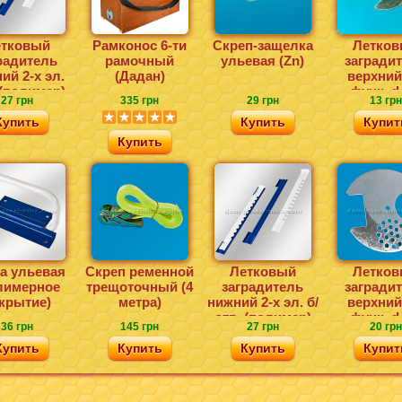
тковый
Рамконос 6-ти
Скреп-защелка
Летков
радитель
рамочный
ульевая (Zn)
загради
ий 2-х эл.
(Дадан)
верхний
 (полимер)
функ. d
27 грн
335 грн
29 грн
13 грн
Купить
Купить
Купит
Купить
а ульевая
Скреп ременной
Летковый
Летков
лимерное
трещоточный (4
заградитель
загради
крытие)
метра)
нижний 2-х эл. б/
верхний
отв. (полимер)
функ. d
36 грн
145 грн
27 грн
20 грн
(нержаве
Купить
Купить
Купить
Купит