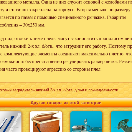
нкованного металла. Одна из них служит основой с желобками п
зу и статично закреплена на корпусе. Вторая меньше по размеру
игается по пазам с помощью специального рычажка. Габариты
собления – 30х250 мм.
од подготовки к зиме пчелы могут законопатить прополисом ле
тель нижний 2-х эл. б/отв., что затруднит его работу. Поэтому п
е комплектующие элементы соединяют максимально плотно, чт
возможность беспрепятственно регулировать размер летка. Резки
ия часто провоцируют агрессию со стороны пчел.
тковый заградитель нижний 2-х эл. б/отв.
ульи и принадлежности
,
Другие товары из этой категории