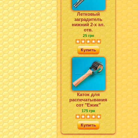
Летковый
заградитель
нижний 2-х эл.
отв.
25 грн
Купить
Каток для
распечатывания
сот "Ежик"
175 грн
Купить