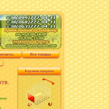
онтакты
Все товары
Корзина покупок
отв.
личии
н