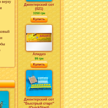
о верху
Джентерский сот
 и
(021)
3350 грн
Купить
тковый
ри
обы
е
Апидез
99 грн
Купить
Джентерский сот
"Быстрый старт"
(QuickStart)