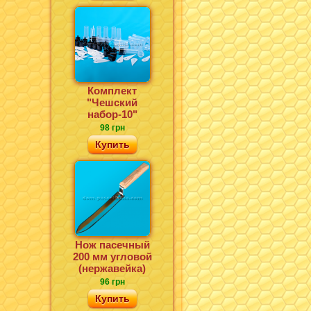
Комплект
"Чешский
набор-10"
98 грн
Купить
Нож пасечный
200 мм угловой
(нержавейка)
96 грн
Купить