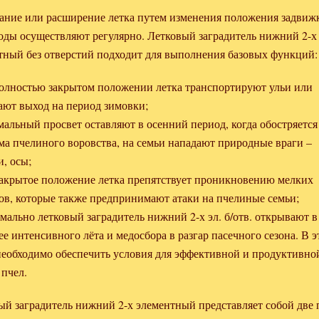
ание или расширение летка путем изменения положения задвиж
оды осуществляют регулярно. Летковый заградитель нижний 2-х
тный без отверстий подходит для выполнения базовых функций:
полностью закрытом положении летка транспортируют ульи или
ают выход на период зимовки;
мальный просвет оставляют в осенний период, когда обостряется
ма пчелиного воровства, на семьи нападают природные враги –
, осы;
закрытое положение летка препятствует проникновению мелких
ов, которые также предпринимают атаки на пчелиные семьи;
имально летковый заградитель нижний 2-х эл. б/отв. открывают в
е интенсивного лёта и медосбора в разгар пасечного сезона. В э
необходимо обеспечить условия для эффективной и продуктивно
 пчел.
ый заградитель нижний 2-х элементный представляет собой две