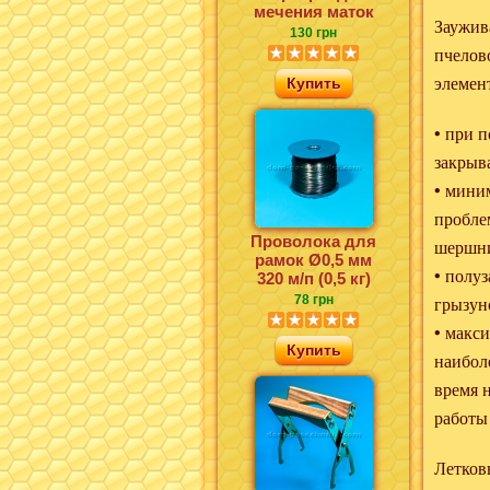
мечения маток
Заужив
130 грн
пчелов
Купить
элемен
• при 
закрыв
• мини
пробле
Проволока для
шершни
рамок Ø0,5 мм
• полу
320 м/п (0,5 кг)
78 грн
грызун
• макс
Купить
наиболе
время 
работы
Летков