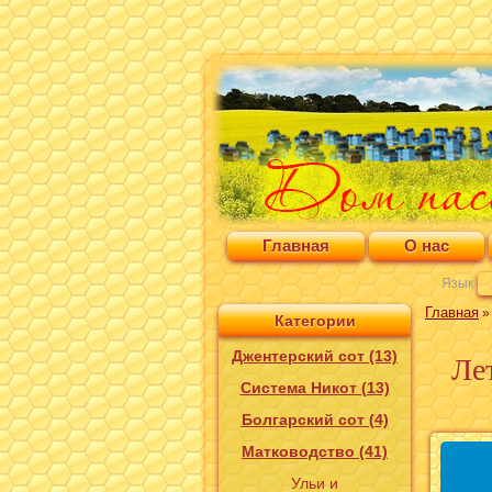
Главная
О нас
Язык
Главная
Категории
Джентерский сот (13)
Лет
Система Никот (13)
Болгарский сот (4)
Матководство (41)
Ульи и