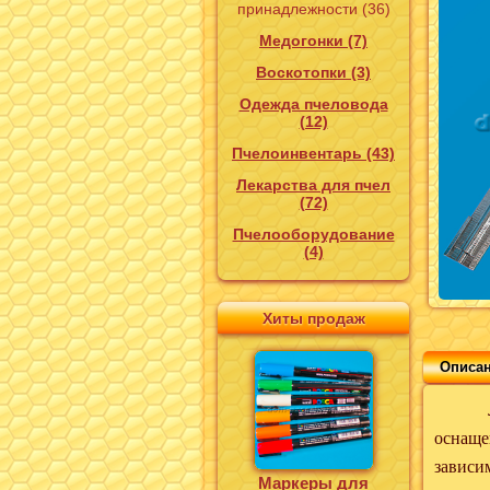
принадлежности (36)
Медогонки (7)
Воскотопки (3)
Одежда пчеловода
(12)
Пчелоинвентарь (43)
Лекарства для пчел
(72)
Пчелооборудование
(4)
Хиты продаж
Описа
Летков
оснаще
зависи
Маркеры для