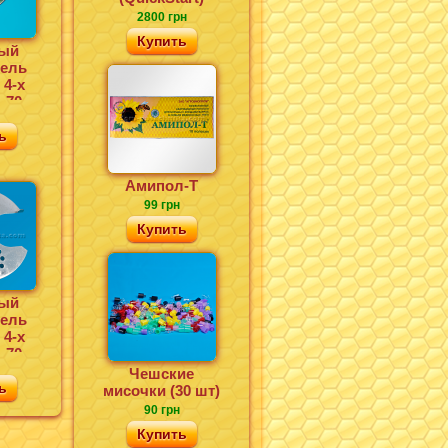
2800 грн
Купить
ый
тель
 4-х
=70
ь
Амипол-Т
99 грн
Купить
ый
тель
 4-х
=70
йка)
Чешские
ь
мисочки (30 шт)
90 грн
Купить