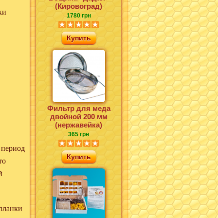
(Кировоград)
ки
1780 грн
Купить
Фильтр для меда
двойной 200 мм
(нержавейка)
365 грн
 период
Купить
то
й
 планки