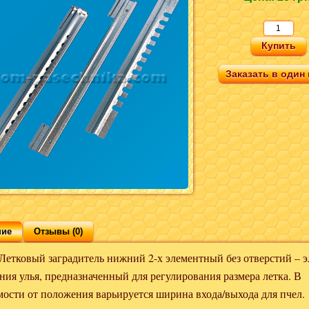
Заказать в один 
ние
Отзывы (0)
ый заградитель нижний 2-х элементный без отверстий – э
ния улья, предназначенный для регулирования размера летка. В
мости от положения варьируется ширина входа/выхода для пчел.