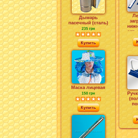
Ле
Дымарь
заг
пасечный (сталь)
нижн
235 грн
отв.
Купить
Маска лицевая
Ручк
150 грн
(по
по
Купить