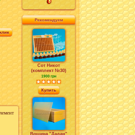
Рекомендуем
клик
Сот Никот
(комплект №30)
1900 грн
Купить
лемент
Вощина "Дадан"