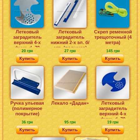
Летковый
Летковый
Скреп ременной
заградитель
заградитель
трещоточный (4
верхний 4-х
нижний 2-х эл. б/
метра)
функ. d=70
отв. (полимер)
20 грн
27 грн
145 грн
(нержавейка)
Купить
Купить
Купить
Ручка ульевая
Лекало «Дадан»
Летковый
(полимерное
заградитель
покрытие)
верхний 4-х
функ. d=70
36 грн
95 грн
19 грн
(полимер)
Купить
Купить
Купить