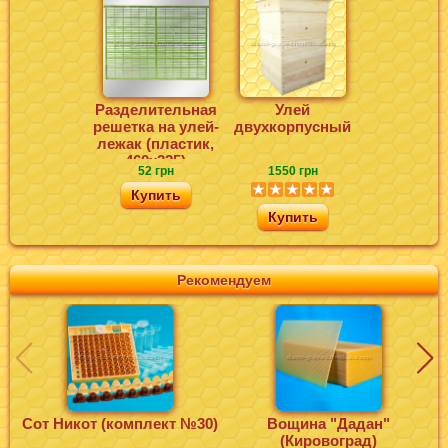
Разделительная
Улей
решетка на улей-
двухкорпусный
лежак (пластик,
460х325)
52 грн
1550 грн
Купить
Купить
Рекомендуем
Сот Никот (комплект №30)
Вощина "Дадан"
Ф
(Кировоград)