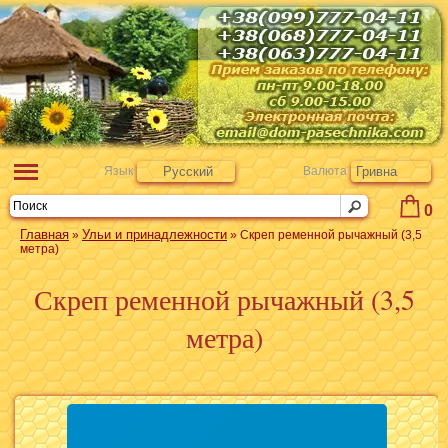
Язык
Русский
Валюта
Гривна
0
Главная
Ульи и принадлежности
»
» Скреп ременной рычажный (3,5
метра)
Скреп ременной рычажный (3,5
метра)